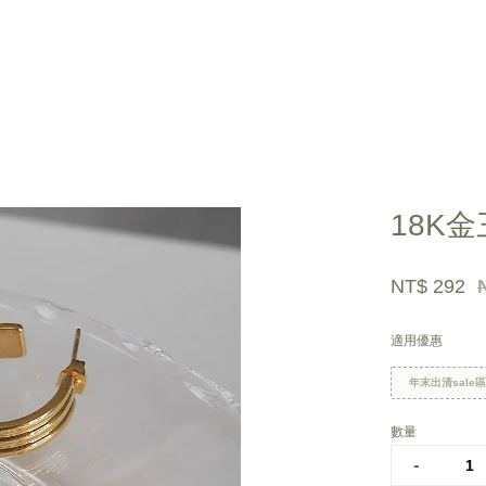
您的購物車目前還是空的。
18K
繼續購物
NT$ 292
適用優惠
年末出清sale
數量
-