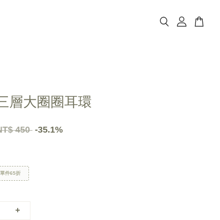
金三層大圈圈耳環
NT$ 450
-35.1%
區單件65折
+