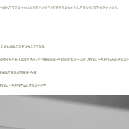
乾燥劑.不要丟棄.使飾品乾燥且密封保存是延長飾品壽命的方式.另外每個訂單皆會贈送拭銀布。
易引起過敏反應.但並非百分之百不致敏.
可使用擦銀布擦拭.或使用洗銀水即可恢復光亮.
平時需保持乾燥
不接觸化學商品.
不佩戴時收納於夾鏈袋中
不佩戴時存放於夾鏈袋中保存.
學商品.不佩戴時存放於夾鏈袋中保存.