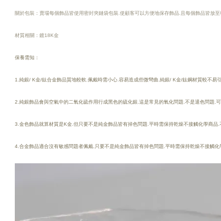
關於包裝：賣場每個飾品皆使用密封夾鏈袋包裝.使顧客可以方便地保存飾品.且每個飾品皆放至
材質相關：鍍18K金
保養需知：
1.純銀/ K金/鈦合金飾品質地較軟.佩戴時需小心.容易造成些微彎曲.純銀/ K金/鈦鋼材質較不
2.純銀飾品會與空氣中的二氧化硫作用行成黑色的硫化銀.這是常見的氧化問題.不是退色問題.
3.金色飾品就算材質是K金.但只要不是純金飾品皆有掉色問題.平時需保持乾燥不接觸化學商品.
4.合金飾品適合沒有敏感問題者佩戴.只要不是純金飾品皆有掉色問題.平時需保持乾燥不接觸化