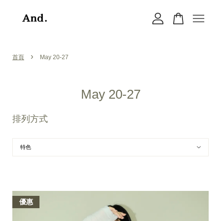
您的購物車目前還是空的。
›
首頁
May 20-27
繼續購物
May 20-27
排列方式
優惠