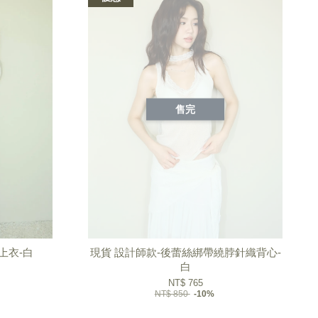
售完
上衣-白
現貨 設計師款-後蕾絲綁帶繞脖針織背心-
白
NT$ 765
NT$ 850
-10%