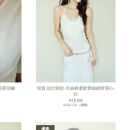
百搭項鍊
現貨 設計師款-天絲棉柔軟蕾絲繞脖背心-
白
NT$ 693
NT$ 770
-10%
優惠