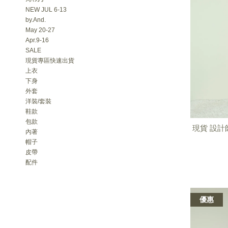
NEW JUL 6-13
by.And.
May 20-27
Apr.9-16
SALE
現貨專區快速出貨
上衣
下身
外套
洋裝/套裝
鞋款
包款
現貨 設計
內著
帽子
皮帶
配件
優惠