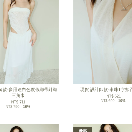
師款-多用途白色度假綁帶針織
現貨 設計師款-串珠T字扣
三角巾
NT$ 621
NT$ 690
-10%
NT$ 711
NT$ 790
-10%
優惠