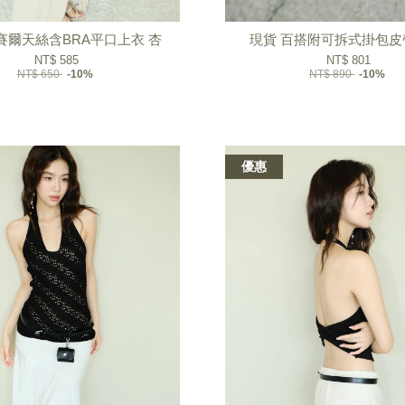
賽爾天絲含BRA平口上衣 杏
現貨 百搭附可拆式掛包皮
NT$ 585
NT$ 801
NT$ 650
-10%
NT$ 890
-10%
優惠