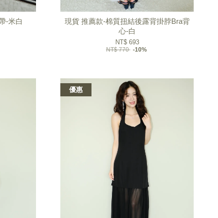
帶-米白
現貨 推薦款-棉質扭結後露背掛脖Bra背
心-白
NT$ 693
NT$ 770
-10%
優惠