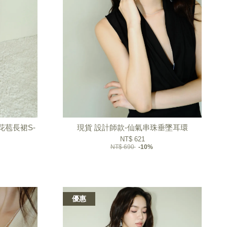
花苞長裙S-
現貨 設計師款-仙氣串珠垂墜耳環
NT$ 621
NT$ 690
-10%
優惠