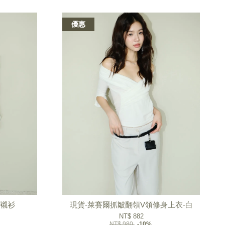
優惠
扣襯衫
現貨-萊賽爾抓皺翻領V領修身上衣-白
NT$ 882
NT$ 980
-10%