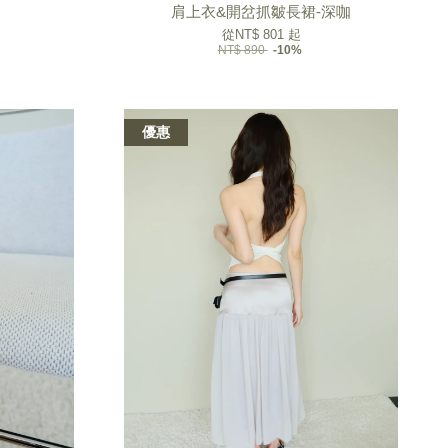
肩上衣&開岔抓皺長裙-深咖
從
NT$ 801
起
NT$ 890
-10%
優惠