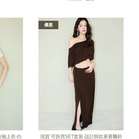
優惠
短袖上衣-白
現貨 可拆買SET套裝-設計師款萊賽爾斜