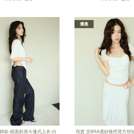
優惠
計師款-緞面斜肩斗篷式上衣-白
現貨 含BRA透紗後挖背方領