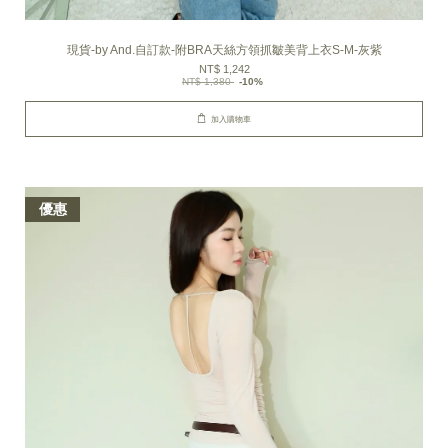
現貨-by And.自訂款-附BRA天絲方領抓皺美背上衣S-M-灰紫
NT$ 1,242
NT$ 1,380
-10%
加入購物車
優惠