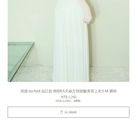
現貨-by And.自訂款-附BRA天絲方領抓皺美背上衣S-M-裸粉
NT$ 1,242
NT$ 1,380
-10%
加入購物車