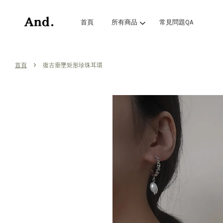
首頁
所有商品
常見問題QA
›
首頁
復古垂墜矩形珍珠耳環