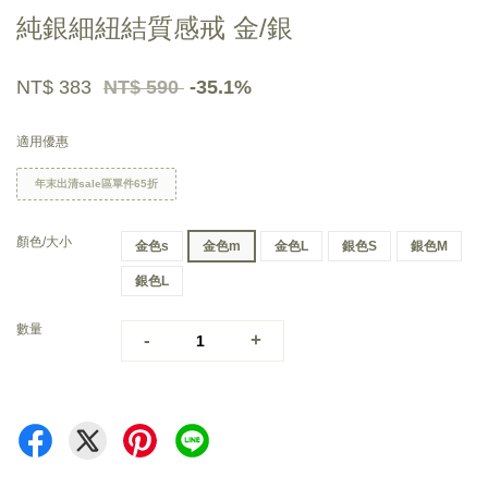
純銀細紐結質感戒 金/銀
NT$ 383
NT$ 590
-35.1%
適用優惠
年末出清sale區單件65折
顏色/大小
金色s
金色m
金色L
銀色S
銀色M
銀色L
數量
-
+