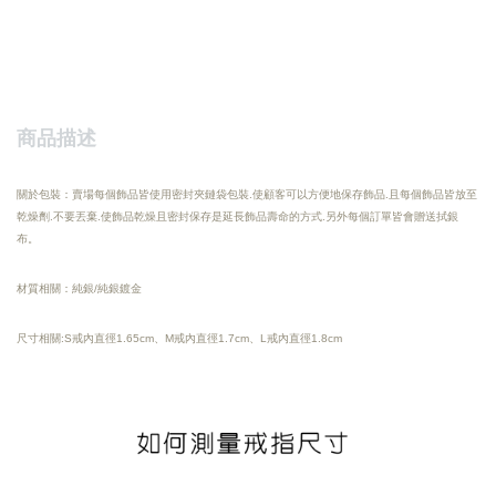
商品描述
關於包裝：賣場每個飾品皆使用密封夾鏈袋包裝.使顧客可以方便地保存飾品.且每個飾品皆放至
乾燥劑.不要丟棄.使飾品乾燥且密封保存是延長飾品壽命的方式.另外每個訂單皆會贈送拭銀
布。
材質相關：純銀/純銀鍍金
尺寸相關:S戒內直徑1.65cm、M戒內直徑1.7cm、L戒內直徑1.8cm