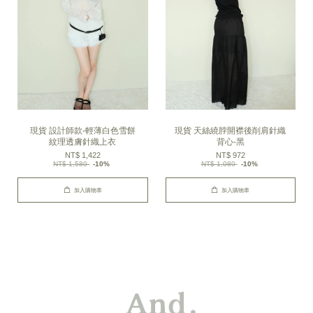
現貨 設計師款-輕薄白色雪餅
現貨 天絲繞脖開襟後削肩針織
紋理透膚針織上衣
背心-黑
NT$ 1,422
NT$ 972
NT$ 1,580
-10%
NT$ 1,080
-10%
加入購物車
加入購物車