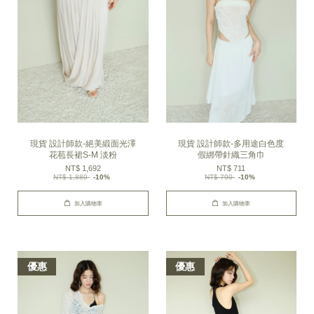
現貨 設計師款-絕美緞面光澤
現貨 設計師款-多用途白色度
花苞長裙S-M 淡粉
假綁帶針織三角巾
NT$ 1,692
NT$ 711
NT$ 1,880
-10%
NT$ 790
-10%
加入購物車
加入購物車
優惠
優惠