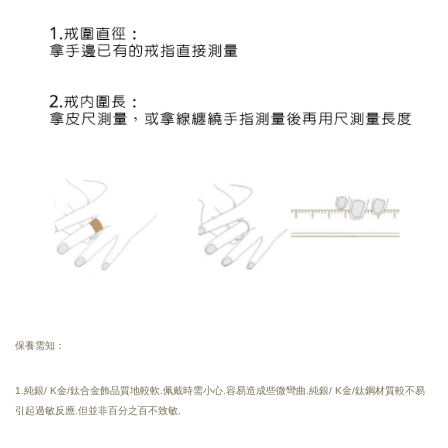
保養需知：
1.純銀/ K金/鈦合金飾品質地較軟.佩戴時需小心.容易造成些微彎曲.純銀/ K金/鈦鋼材質較不易
引起過敏反應.但並非百分之百不致敏.