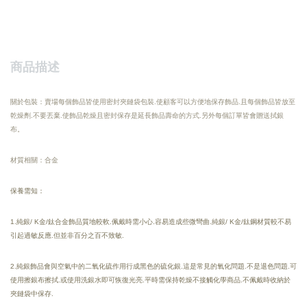
商品描述
關於包裝：賣場每個飾品皆使用密封夾鏈袋包裝.使顧客可以方便地保存飾品.且每個飾品皆放至
乾燥劑.不要丟棄.使飾品乾燥且密封保存是延長飾品壽命的方式.另外每個訂單皆會贈送拭銀
布。
材質相關：合金
保養需知：
1.純銀/ K金/鈦合金飾品質地較軟.佩戴時需小心.容易造成些微彎曲.純銀/ K金/鈦鋼材質較不易
引起過敏反應.但並非百分之百不致敏.
2.純銀飾品會與空氣中的二氧化硫作用行成黑色的硫化銀.這是常見的氧化問題.不是退色問題.可
使用擦銀布擦拭.或使用洗銀水即可恢復光亮.
平時需保持乾燥
不接觸化學商品.
不佩戴時收納於
夾鏈袋中保存.