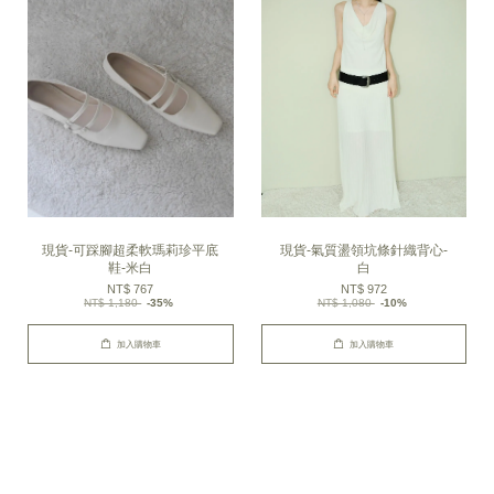
現貨-可踩腳超柔軟瑪莉珍平底
現貨-氣質盪領坑條針織背心-
鞋-米白
白
NT$ 767
NT$ 972
NT$ 1,180
-35%
NT$ 1,080
-10%
加入購物車
加入購物車