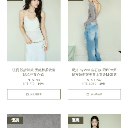
現貨 設計師款-天絲棉柔軟蕾
現貨-by And.自訂款-附BRA天
絲繞脖背心-白
絲方領抓皺美背上衣S-M-灰紫
NT$ 693
NT$ 1,242
NT$ 770
-10%
NT$ 1,380
-10%
加入購物車
加入購物車
優惠
優惠