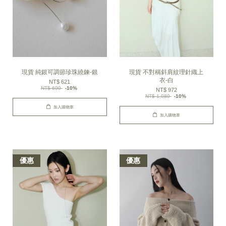
現貨 純銀可調節珍珠繞鍊-銀
現貨 不對稱斜肩紋理針織上
衣-白
NT$ 621
NT$ 690
-10%
NT$ 972
NT$ 1,080
-10%
加入購物車
加入購物車
優惠
優惠