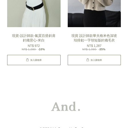
現貨-設計師款-氣質百搭斜肩
現貨 設計師款華夫格米色深琥
針織背心-米白
珀排釦一字領短版針織毛衣
NT$ 972
NT$ 1,287
NT$ 1,080
-10%
NT$ 1,980
-35%
加入購物車
加入購物車