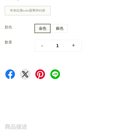
年末出清sale區單件65折
顏色
金色
銀色
數量
-
+
商品描述