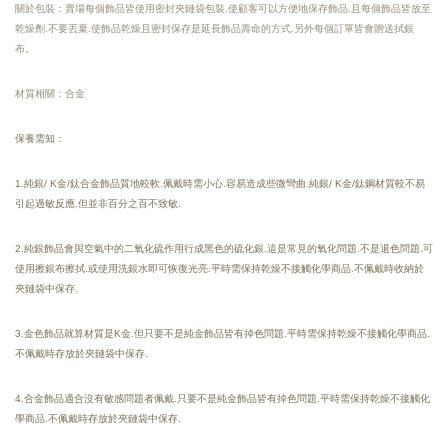
關於包裝：賣場每個飾品皆使用密封夾鏈袋包裝.使顧客可以方便地保存飾品.且每個飾品皆放至
乾燥劑.不要丟棄.使飾品乾燥且密封保存是延長飾品壽命的方式.另外每個訂單皆會贈送拭銀
布。
材質相關：合金
保養需知：
1.純銀/ K金/鈦合金飾品質地較軟.佩戴時需小心.容易造成些微彎曲.純銀/ K金/鈦鋼材質較不易
引起過敏反應.但並非百分之百不致敏.
2.純銀飾品會與空氣中的二氧化硫作用行成黑色的硫化銀.這是常見的氧化問題.不是退色問題.可
使用擦銀布擦拭.或使用洗銀水即可恢復光亮.
平時需保持乾燥
不接觸化學商品.
不佩戴時收納於
夾鏈袋中保存.
3.金色飾品就算材質是K金.但只要不是純金飾品皆有掉色問題.平時需保持乾燥不接觸化學商品.
不佩戴時存放於夾鏈袋中保存.
4.合金飾品適合沒有敏感問題者佩戴.只要不是純金飾品皆有掉色問題.平時需保持乾燥不接觸化
學商品.不佩戴時存放於夾鏈袋中保存.