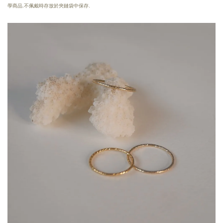
學商品.不佩戴時存放於夾鏈袋中保存.