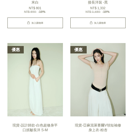
米白
接長洋裝 -黑
NT$ 801
NT$ 1,332
NT$ 890
-10%
NT$ 1,480
-10%
加入購物車
加入購物車
優惠
優惠
現貨-設計師款-白色超修身平
現貨-亞麻混萊賽爾V領短袖修
口抓皺長洋 S-M
身上衣-粉杏