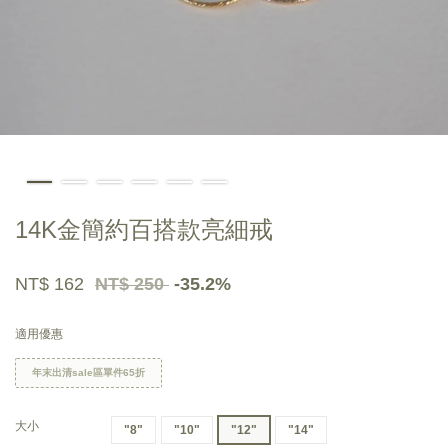
14K金簡約百搭款亮細戒
NT$ 162
NT$ 250
-35.2%
適用優惠
年末出清sale區單件65折
大小
"8"
"10"
"12"
"14"