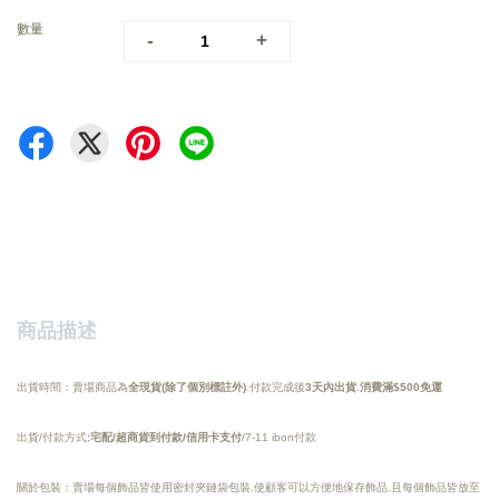
數量
-
+
商品描述
出貨時間：賣場商品為
全現貨(除了個別標註外)
.付款完成後
3天內出貨
.
消費滿$500免運
出貨/付款方式
:宅配/超商貨到付款/信用卡支付
/7-11 ibon付款
關於包裝：賣場每個飾品皆使用密封夾鏈袋包裝.使顧客可以方便地保存飾品.且每個飾品皆放至