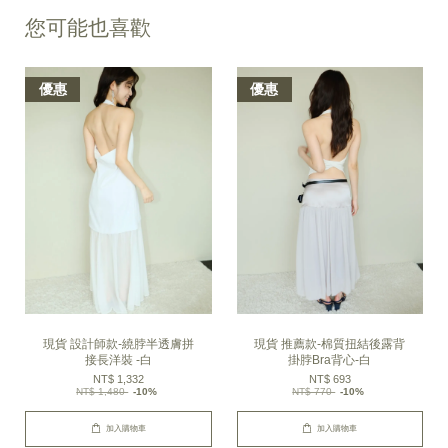
您可能也喜歡
優惠
優惠
現貨 設計師款-繞脖半透膚拼
現貨 推薦款-棉質扭結後露背
接長洋裝 -白
掛脖Bra背心-白
NT$ 1,332
NT$ 693
NT$ 1,480
-10%
NT$ 770
-10%
加入購物車
加入購物車