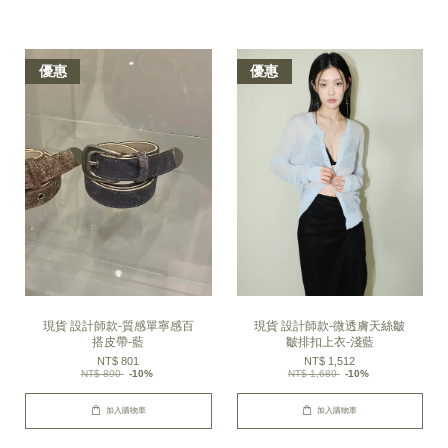
優惠
優惠
現貨 設計師款-質感單寧感百
現貨 設計師款-微透膚天絲皺
搭皮帶-藍
皺排扣上衣-淺藍
NT$ 801
NT$ 1,512
NT$ 890
-10%
NT$ 1,680
-10%
加入購物車
加入購物車