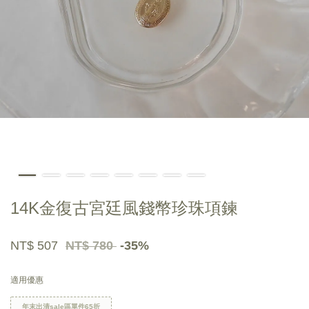
14K金復古宮廷風錢幣珍珠項鍊
NT$ 507
NT$ 780
-35%
適用優惠
年末出清sale區單件65折