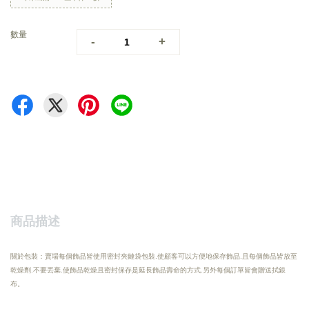
數量
-
+
商品描述
關於包裝：賣場每個飾品皆使用密封夾鏈袋包裝.使顧客可以方便地保存飾品.且每個飾品皆放至
乾燥劑.不要丟棄.使飾品乾燥且密封保存是延長飾品壽命的方式.另外每個訂單皆會贈送拭銀
布。