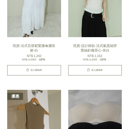
現貨-法式百搭鬆緊腰傘擺長
現貨-設計師款-法式氣質繞脖
裙-白
蕾絲針織背心-米白
NT$ 1,242
NT$ 1,152
NT$ 1,380
-10%
NT$ 1,280
-10%
加入購物車
加入購物車
優惠