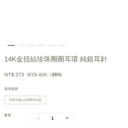
14K金扭結珍珠圈圈耳環 純銀耳針
NT$ 273
NT$ 420
-35%
適用優惠
年末出清sale區單件65折
數量
-
+