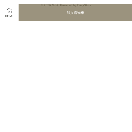
© 2026 Nd A. Powered by
EasyStore
加入購物車
HOME
購買方式/運送方式/付款方式
支持全球運送
Instagram
YouTube
Visa
Master
JCB
服務條款
|
隱私政策
|
退款政策