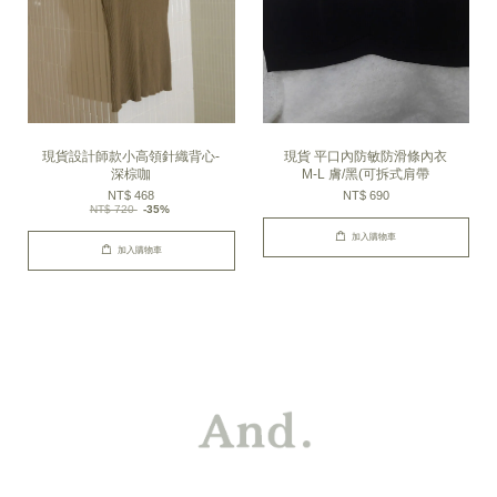
現貨設計師款小高領針織背心-
現貨 平口內防敏防滑條內衣
深棕咖
M-L 膚/黑(可拆式肩帶
NT$ 468
NT$ 690
NT$ 720
-35%
加入購物車
加入購物車