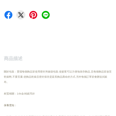
商品描述
關於包裝：賣場每個飾品皆使用密封夾鏈袋包裝.使顧客可以方便地保存飾品.且每個飾品皆放至
乾燥劑.不要丟棄.使飾品乾燥且密封保存是延長飾品壽命的方式.另外每個訂單皆會贈送拭銀
布。
材質相關：14k金/純銀耳針
保養需知：