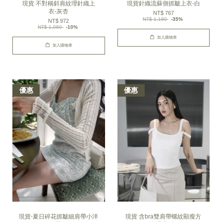
現貨 不對稱斜肩紋理針織上
現貨針織流蘇側抓皺上衣-白
衣-灰杏
NT$ 767
NT$ 1,180
-35%
NT$ 972
NT$ 1,080
-10%
加入購物車
加入購物車
優惠
優惠
現貨-夏日碎花抓皺細肩帶小洋
現貨 含bra雙肩帶螺紋顯瘦方