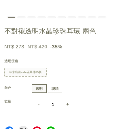
不對襯透明水晶珍珠耳環 兩色
NT$ 273
NT$ 420
-35%
適用優惠
年末出清sale區單件65折
顏色
透明
琥珀
數量
-
+