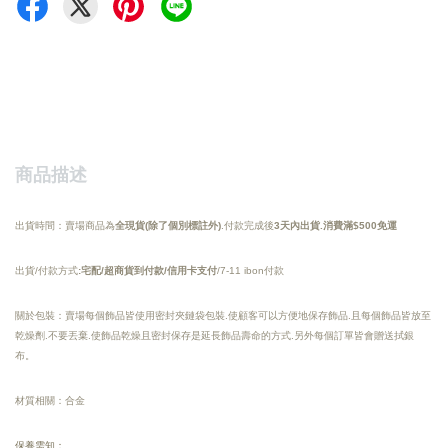
商品描述
出貨時間：賣場商品為
全現貨(除了個別標註外)
.付款完成後
3天內出貨
.
消費滿$500免運
出貨/付款方式
:宅配/超商貨到付款/信用卡支付
/7-11 ibon付款
關於包裝：賣場每個飾品皆使用密封夾鏈袋包裝.使顧客可以方便地保存飾品.且每個飾品皆放至
乾燥劑.不要丟棄.使飾品乾燥且密封保存是延長飾品壽命的方式.另外每個訂單皆會贈送拭銀
布。
材質相關：合金
保養需知：