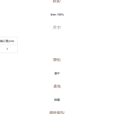
材質/
linen 100%
尺寸/
袖口寬(cm)
X
彈性/
適中
產地
韓國
模特資訊/