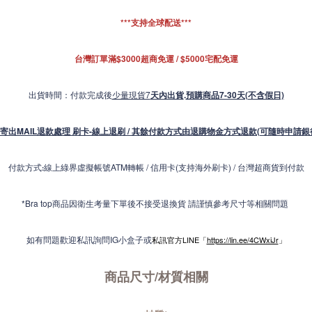
***支持全球配送***
台灣訂單滿$3000超商免運 / $5000宅配免運
出貨時間：付款完成後
少量現貨7
天內出貨
.
預購商品7-30天(不含假日)
寄出MAIL退款處理 刷卡-線上退刷 / 其餘付款方式由退購物金方式退款(可隨時申請銀
付款方式
線上綠界虛擬帳號ATM轉帳 / 信用卡(支持海外刷卡) / 台灣超商貨到付款
:
*Bra top商品因衛生考量下單後不接受退換貨 請謹慎參考尺寸等相關問題
如有問題歡迎私訊詢問IG小盒子或
私訊官方LINE「
https://lin.ee/4CWxiJr
」
商品尺寸/材質
相關