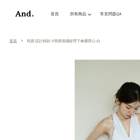
首頁
所有商品
常見問題QA
›
首頁
現貨 設計師款-V領渡假感紋理下傘擺背心-白