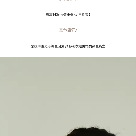
身高163cm 體重46kg 平常著S
其他資訊/
拍攝時燈光等調色因素 請參考衣服掛拍的顏色為主