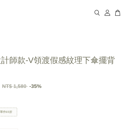
設計師款-V領渡假感紋理下傘擺背
7
NT$ 1,580
-35%
區單件65折