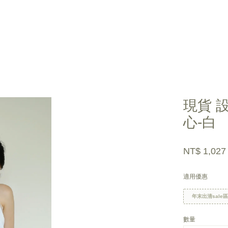
您的購物車目前還是空的。
現貨 
心-白
繼續購物
NT$ 1,02
適用優惠
年末出清sale
數量