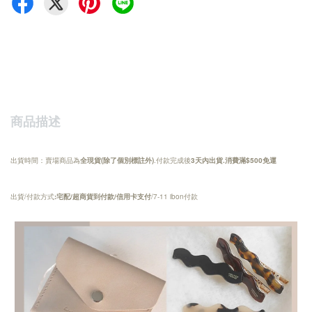
商品描述
出貨時間：賣場商品為
全現貨(除了個別標註外)
.付款完成後
3天內出貨
.
消費滿$500免運
出貨/付款方式
:宅配/超商貨到付款/信用卡支付
/7-11 ibon付款