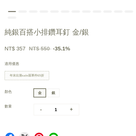
純銀百搭小排鑽耳釘 金/銀
NT$ 357
NT$ 550
-35.1%
適用優惠
年末出清sale區單件65折
顏色
金
銀
數量
-
+