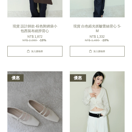
現貨 設計師款-棕色附綁袋小
現貨 白色緞光抓皺蕾絲背心 S-
包西裝布繞脖背心
M
NT$ 1,872
NT$ 1,332
NT$ 2,080
-10%
NT$ 1,480
-10%
加入購物車
加入購物車
優惠
優惠