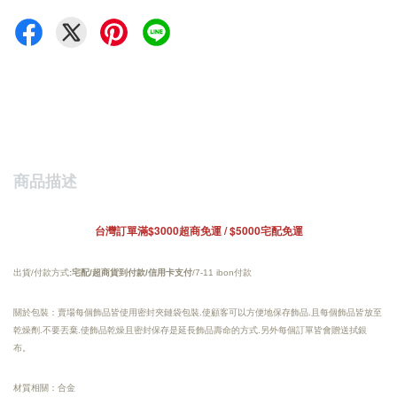
商品描述
台灣訂單滿$3000超商免運 / $5000宅配免運
出貨/付款方式
:宅配/超商貨到付款/信用卡支付
/7-11 ibon付款
關於包裝：賣場每個飾品皆使用密封夾鏈袋包裝.使顧客可以方便地保存飾品.且每個飾品皆放至
乾燥劑.不要丟棄.使飾品乾燥且密封保存是延長飾品壽命的方式.另外每個訂單皆會贈送拭銀
布。
材質相關：合金