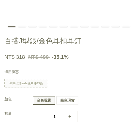
百搭J型銀/金色耳扣耳釘
NT$ 318
NT$ 490
-35.1%
適用優惠
年末出清sale區單件65折
顏色
金色現貨
銀色現貨
數量
-
+