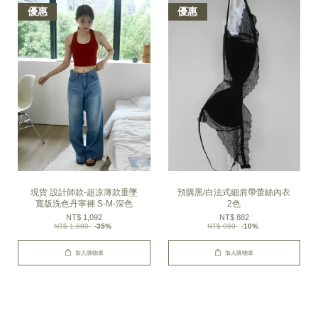
優惠
優惠
現貨 設計師款-超凉薄款垂墜
預購黑/白法式細肩帶蕾絲內衣
寬版洗色丹寧褲 S-M-深色
2色
NT$ 1,092
NT$ 882
NT$ 1,680
-35%
NT$ 980
-10%
加入購物車
加入購物車