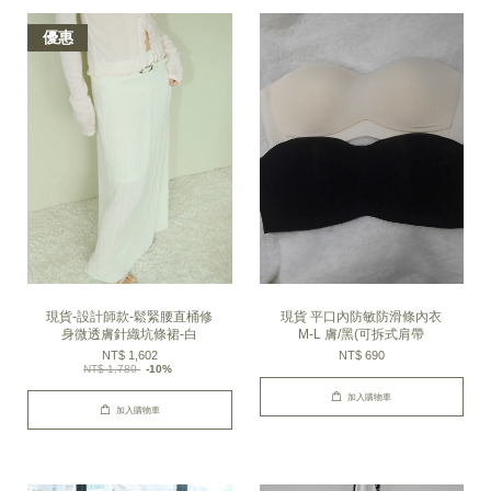
優惠
現貨-設計師款-鬆緊腰直桶修
現貨 平口內防敏防滑條內衣
身微透膚針織坑條裙-白
M-L 膚/黑(可拆式肩帶
NT$ 1,602
NT$ 690
NT$ 1,780
-10%
加入購物車
加入購物車