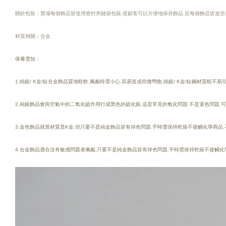
關於包裝：賣場每個飾品皆使用密封夾鏈袋包裝.使顧客可以方便地保存飾品.且每個飾品皆放至
材質相關：合金
保養需知：
1.純銀/ K金/鈦合金飾品質地較軟.佩戴時需小心.容易造成些微彎曲.純銀/ K金/鈦鋼材質較不
2.純銀飾品會與空氣中的二氧化硫作用行成黑色的硫化銀.這是常見的氧化問題.不是退色問題.
3.金色飾品就算材質是K金.但只要不是純金飾品皆有掉色問題.平時需保持乾燥不接觸化學商品.
4.合金飾品適合沒有敏感問題者佩戴.只要不是純金飾品皆有掉色問題.平時需保持乾燥不接觸化