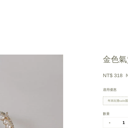
您的購物車目前還是空的。
金色氣
繼續購物
NT$ 318
適用優惠
年末出清sale
數量
-