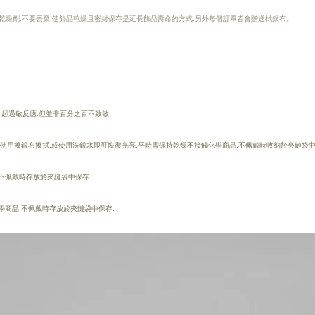
乾燥劑.不要丟棄.使飾品乾燥且密封保存是延長飾品壽命的方式.另外每個訂單皆會贈送拭銀布。
易引起過敏反應.但並非百分之百不致敏.
可使用擦銀布擦拭.或使用洗銀水即可恢復光亮.
平時需保持乾燥
不接觸化學商品.
不佩戴時收納於夾鏈袋中
不佩戴時存放於夾鏈袋中保存.
學商品.不佩戴時存放於夾鏈袋中保存.