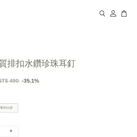
質排扣水鑽珍珠耳釘
NT$ 490
-35.1%
區單件65折
+