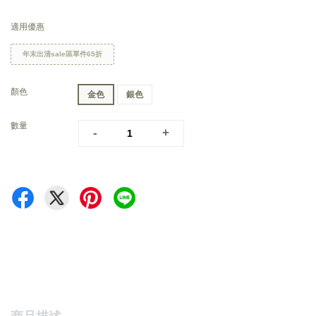
適用優惠
年末出清sale區單件65折
顏色
金色
銀色
數量
-
+