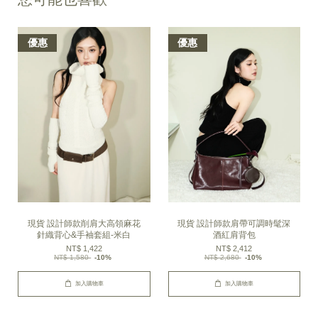
優惠
優惠
現貨 設計師款削肩大高領麻花
現貨 設計師款肩帶可調時髦深
針織背心&手袖套組-米白
酒紅肩背包
NT$ 1,422
NT$ 2,412
NT$ 1,580
-10%
NT$ 2,680
-10%
加入購物車
加入購物車