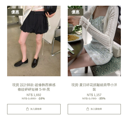
優惠
優惠
現貨 設計師款-超修飾西褲感
現貨-夏日碎花抓皺細肩帶小洋
條紋砰砰短褲 S-M-黑
裝
NT$ 1,692
NT$ 1,157
NT$ 1,880
-10%
NT$ 1,780
-35%
加入購物車
加入購物車