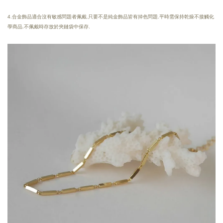
4.合金飾品適合沒有敏感問題者佩戴.只要不是純金飾品皆有掉色問題.平時需保持乾燥不接觸化
學商品.不佩戴時存放於夾鏈袋中保存.