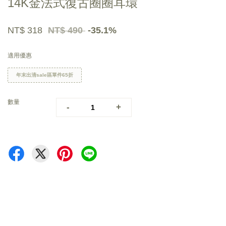
14K金法式復古圈圈耳環
NT$ 318
NT$ 490
-35.1%
適用優惠
年末出清sale區單件65折
數量
-
+