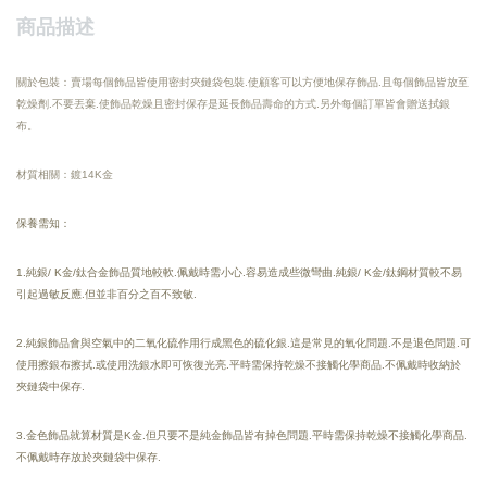
商品描述
關於包裝：賣場每個飾品皆使用密封夾鏈袋包裝.使顧客可以方便地保存飾品.且每個飾品皆放至
乾燥劑.不要丟棄.使飾品乾燥且密封保存是延長飾品壽命的方式.另外每個訂單皆會贈送拭銀
布。
材質相關：鍍14K金
保養需知：
1.純銀/ K金/鈦合金飾品質地較軟.佩戴時需小心.容易造成些微彎曲.純銀/ K金/鈦鋼材質較不易
引起過敏反應.但並非百分之百不致敏.
2.純銀飾品會與空氣中的二氧化硫作用行成黑色的硫化銀.這是常見的氧化問題.不是退色問題.可
使用擦銀布擦拭.或使用洗銀水即可恢復光亮.
平時需保持乾燥
不接觸化學商品.
不佩戴時收納於
夾鏈袋中保存.
3.金色飾品就算材質是K金.但只要不是純金飾品皆有掉色問題.平時需保持乾燥不接觸化學商品.
不佩戴時存放於夾鏈袋中保存.