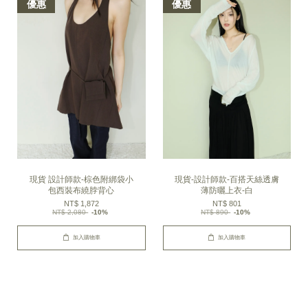
優惠
優惠
現貨 設計師款-棕色附綁袋小
現貨-設計師款-百搭天絲透膚
包西裝布繞脖背心
薄防曬上衣-白
NT$ 1,872
NT$ 801
NT$ 2,080
-10%
NT$ 890
-10%
加入購物車
加入購物車