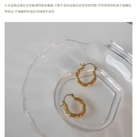
4.合金飾品適合沒有敏感問題者佩戴.只要不是純金飾品皆有掉色問題.平時需保持乾燥不接觸化
學商品.不佩戴時存放於夾鏈袋中保存.