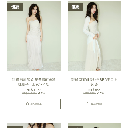
優惠
優惠
現貨 設計師款-絕美緞面光澤
現貨 萊賽爾天絲含BRA平口上
抓皺平口上衣S-M 粉
衣 杏
NT$ 1,152
NT$ 585
NT$ 1,280
-10%
NT$ 650
-10%
加入購物車
加入購物車