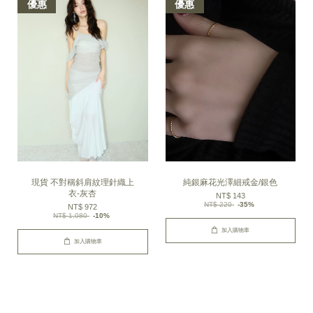
優惠
優惠
現貨 不對稱斜肩紋理針織上
純銀麻花光澤細戒金/銀色
衣-灰杏
NT$ 143
NT$ 220
-35%
NT$ 972
NT$ 1,080
-10%
加入購物車
加入購物車