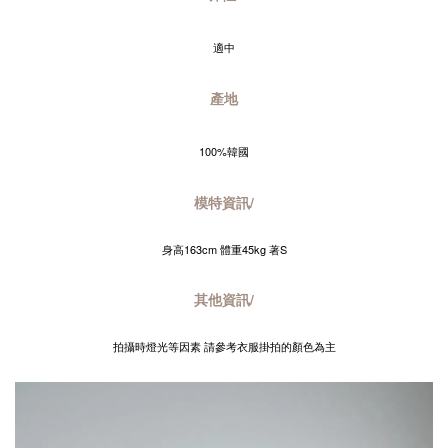
適中
產地
100%韓國
模特資訊/
身高163cm 體重45kg 著S
其他資訊/
拍攝時燈光等因素 請參考衣服掛拍的顏色為主