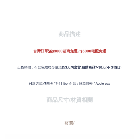
商品描述
台灣訂單滿$3000超商免運 / $5000宅配免運
出貨時間：付款完成後少
量現貨
3天內出貨
.
預購商品7-30天(不含假日)
付款方式
/ 7-11 ibon付款 / 匯款轉帳 / Apple pay
:信用卡
商品尺寸/材質
相關
材質/