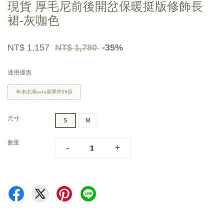
現貨 厚毛尼前後開岔保暖挺版修飾長
裙-灰咖色
NT$ 1,157
NT$ 1,780
-35%
適用優惠
年末出清sale區單件65折
尺寸
S
M
數量
-
+