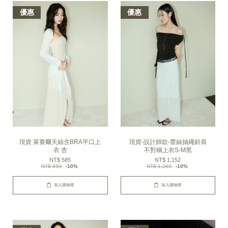
優惠
優惠
現貨 萊賽爾天絲含BRA平口上
現貨-設計師款-蕾絲抽繩斜肩
衣 杏
不對稱上衣S-M黑
NT$ 585
NT$ 1,152
NT$ 650
-10%
NT$ 1,280
-10%
加入購物車
加入購物車