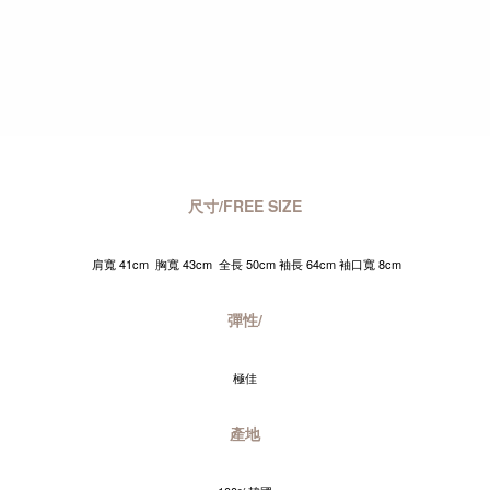
尺寸/FREE SIZE
肩寬 41cm
胸寬 43cm
全長 50cm 袖長 64cm 袖口寬 8cm
彈性/
極佳
產地