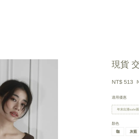
您的購物車目前還是空的。
現貨 
繼續購物
NT$ 513
適用優惠
年末出清sale
顏色
咖
灰藍