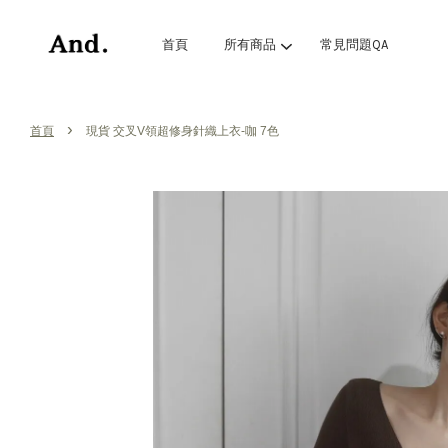
首頁
所有商品
常見問題QA
›
首頁
現貨 交叉V領超修身針織上衣-咖 7色