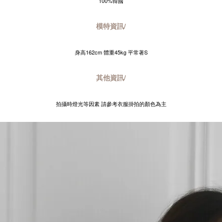
100%韓國
模特資訊/
身高162cm 體重45kg 平常著S
其他資訊/
拍攝時燈光等因素 請參考衣服掛拍的顏色為主