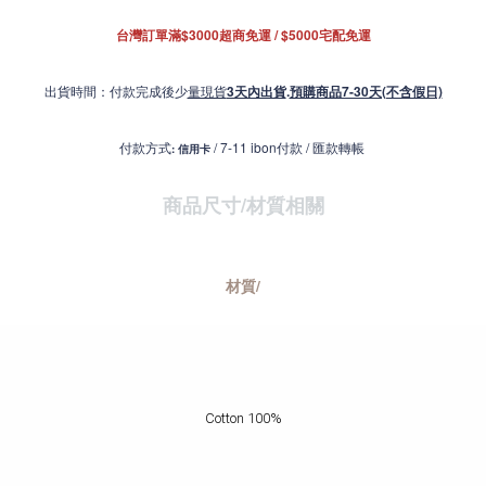
台灣訂單滿$3000超商免運 / $5000宅配免運
出貨時間：付款完成後少
量現貨
3天內出貨
.
預購商品7-30天(不含假日)
付款方式
/ 7-11 ibon付款 / 匯款轉帳
: 信用卡
商品尺寸/材質
相關
材質/
Cotton 100%