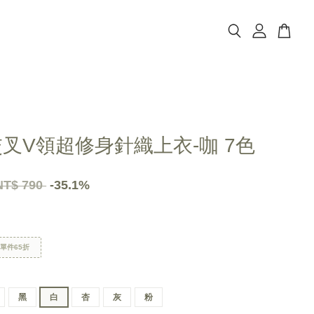
交叉V領超修身針織上衣-咖 7色
NT$ 790
-35.1%
區單件65折
黑
白
杏
灰
粉