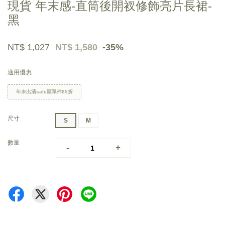
現貨 年末感-直筒後開衩修飾亮片長裙-
黑
NT$ 1,027
NT$ 1,580
-35%
適用優惠
年末出清sale區單件65折
尺寸
S
M
數量
-
+