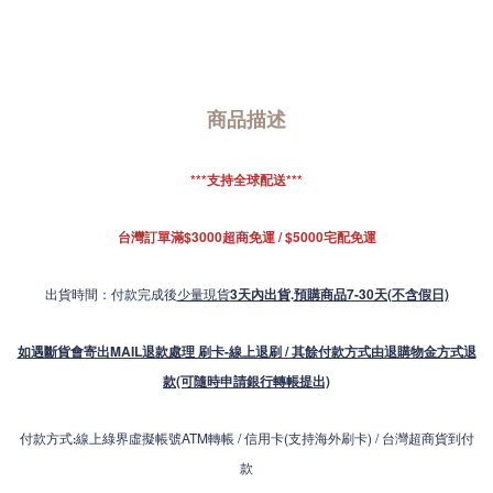
商品描述
***支持全球配送***
台灣訂單滿$3000超商免運 / $5000宅配免運
出貨時間：付款完成後
少量現貨
3天內出貨
.
預購商品7-30天(不含假日)
如遇斷貨會寄出MAIL退款處理 刷卡-線上退刷 / 其餘付款方式由退購物金方式退
款(可隨時申請銀行轉帳提出)
付款方式
線上綠界虛擬帳號ATM轉帳 / 信用卡(支持海外刷卡) / 台灣超商貨到付
:
款