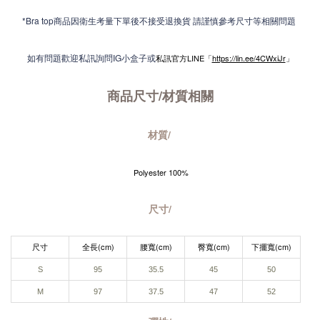
*Bra top商品因衛生考量下單後不接受退換貨 請謹慎參考尺寸等相關問題
如有問題歡迎私訊詢問IG小盒子或
私訊官方LINE「
https://lin.ee/4CWxiJr
」
商品尺寸/材質
相關
材質/
Polyester 100%
尺寸/
尺寸
全長(cm)
腰寬(cm)
臀寬(cm)
下擺寬(cm)
S
95
35.5
45
50
M
97
37.5
47
52