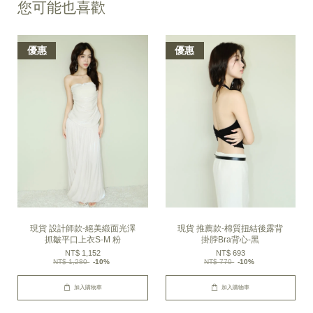
您可能也喜歡
優惠
優惠
現貨 設計師款-絕美緞面光澤
現貨 推薦款-棉質扭結後露背
抓皺平口上衣S-M 粉
掛脖Bra背心-黑
NT$ 1,152
NT$ 693
NT$ 1,280
-10%
NT$ 770
-10%
加入購物車
加入購物車