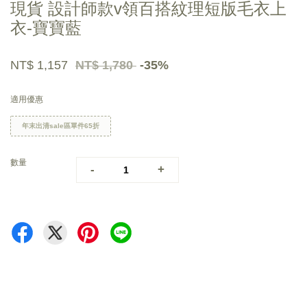
現貨 設計師款v領百搭紋理短版毛衣上
衣-寶寶藍
NT$ 1,157
NT$ 1,780
-35%
適用優惠
年末出清sale區單件65折
數量
-
+