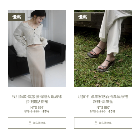
優惠
優惠
設計師款-鬆緊腰抽繩天鵝絨裸
現貨-粗跟單寧感百搭厚底涼拖
沙後開岔長裙
跟鞋-深灰藍
NT$ 897
NT$ 897
NT$ 1,380
-35%
NT$ 1,380
-35%
加入購物車
加入購物車