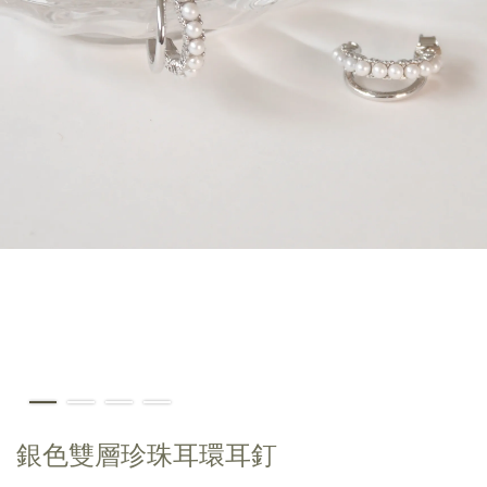
銀色雙層珍珠耳環耳釘