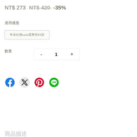
NT$ 273
NT$ 420
-35%
適用優惠
年末出清sale區單件65折
數量
-
+
商品描述