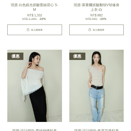
現貨 白色緞光抓皺蕾絲背心 S-
現貨-萊賽爾抓皺翻領V領修身
M
上衣-白
NT$ 1,332
NT$ 882
NT$ 1,480
-10%
NT$ 980
-10%
加入購物車
加入購物車
優惠
優惠
現貨-設計師款-蕾絲抽繩斜肩
現貨-設計師款-氣質百搭斜肩