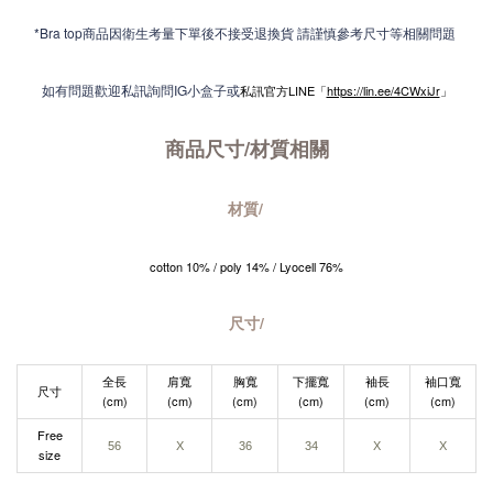
*Bra top商品因衛生考量下單後不接受退換貨 請謹慎參考尺寸等相關問題
如有問題歡迎私訊詢問IG小盒子或
私訊官方LINE「
https://lin.ee/4CWxiJr
」
商品尺寸/材質
相關
材質/
cotton 10% / poly 14
% / Lyocell 76%
尺寸/
全長
肩寬
胸寬
下擺寬
袖長
袖口寬
尺寸
(cm)
(cm)
(cm)
(cm)
(cm)
(cm)
Free
56
X
36
34
X
X
size