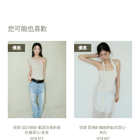
您可能也喜歡
優惠
優惠
現貨-設計師款-氣質百搭斜肩
現貨 質感針織繞脖釦式背心-
針織背心-灰杏
米白
NT$ 972
NT$ 897