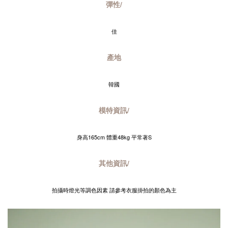
彈性/
佳
產地
韓國
模特資訊/
身高165cm 體重48kg 平常著S
其他資訊/
拍攝時燈光等調色因素 請參考衣服掛拍的顏色為主