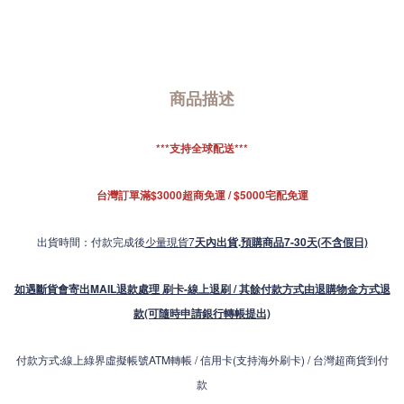
商品描述
***支持全球配送***
台灣訂單滿$3000超商免運 / $5000宅配免運
出貨時間：付款完成後
少量現貨7
天內出貨
.
預購商品7-30天(不含假日)
如遇斷貨會寄出MAIL退款處理 刷卡-線上退刷 / 其餘付款方式由退購物金方式退
款(可隨時申請銀行轉帳提出)
付款方式
線上綠界虛擬帳號ATM轉帳 / 信用卡(支持海外刷卡) / 台灣超商貨到付
:
款