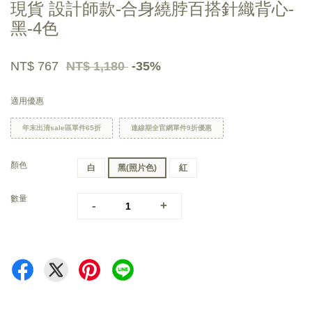
現貨 設計師款-合身繞脖百搭針織背心-
黑-4色
NT$ 767
NT$ 1,180
-35%
適用優惠
年末出清sale區單件65折
連線期全官網單件9折優惠
顏色
白
黑(照片色)
紅
數量
-
+