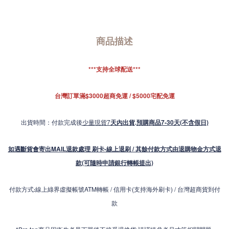
商品描述
***支持全球配送***
台灣訂單滿$3000超商免運 / $5000宅配免運
出貨時間：付款完成後
少量現貨7
天內出貨
.
預購商品7-30天(不含假日)
如遇斷貨會寄出MAIL退款處理 刷卡-線上退刷 / 其餘付款方式由退購物金方式退
款(可隨時申請銀行轉帳提出)
付款方式
線上綠界虛擬帳號ATM轉帳 / 信用卡(支持海外刷卡) / 台灣超商貨到付
:
款