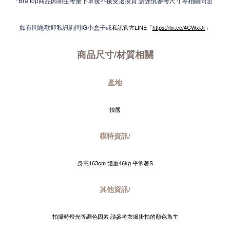
*Bra top商品因衛生考量下單後不接受退換貨 請謹慎參考尺寸等相關問題
如有問題歡迎私訊詢問IG小盒子或
私訊官方LINE「
https://lin.ee/4CWxiJr
」
商品尺寸/材質
相關
產地
韓國
模特資訊/
身高163cm 體重46kg 平常著S
其他資訊/
拍攝時燈光等調色因素 請參考衣服掛拍的顏色為主