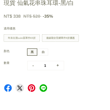
現貨 仙氣花串珠耳環-黑/白
NT$ 338
NT$ 520
-35%
適用優惠
年末出清sale區單件65折
連線期全官網單件9折優惠
顏色
黑
白
數量
-
+