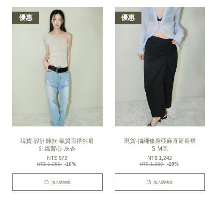
優惠
優惠
現貨-設計師款-氣質百搭斜肩
現貨-抽繩修身亞麻直筒長裙
針織背心-灰杏
S-M黑
NT$ 972
NT$ 1,242
NT$ 1,080
-10%
NT$ 1,380
-10%
加入購物車
加入購物車