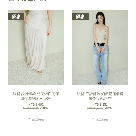
優惠
優惠
現貨 設計師款-絕美緞面光澤
現貨-設計師款-細節滿滿細肩
花苞長裙S-M 淡粉
帶蕾絲背心-杏
NT$ 1,692
NT$ 1,152
NT$ 1,880
-10%
NT$ 1,280
-10%
加入購物車
加入購物車