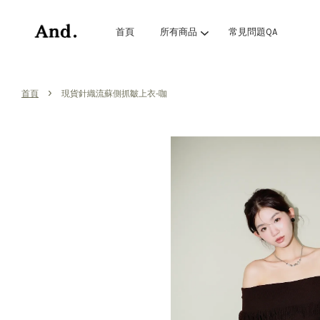
首頁
所有商品
常見問題QA
›
首頁
現貨針織流蘇側抓皺上衣-咖