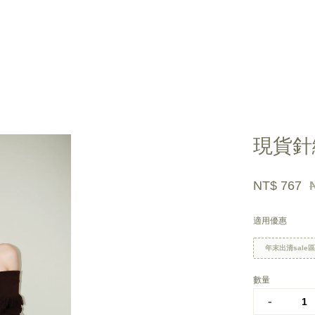
您的購物車目前還是空的。
現貨針
繼續購物
NT$ 767
適用優惠
年末出清sale
數量
-