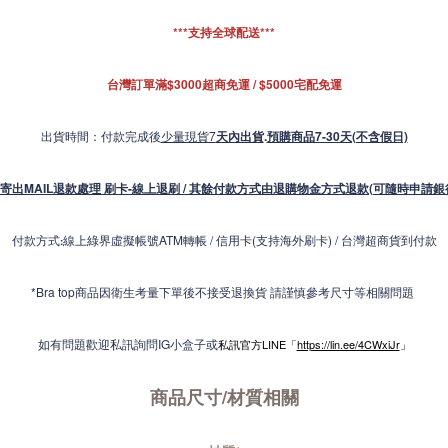
***支持全球配送***
台灣訂單滿$3000超商免運 / $5000宅配免運
出貨時間：付款完成後
少量現貨7
天內出貨
.
預購商品7-30天(不含假日)
寄出MAIL退款處理 刷卡-線上退刷 / 其餘付款方式由退購物金方式退款(可隨時申請銀
付款方式
線上綠界虛擬帳號ATM轉帳 / 信用卡(支持海外刷卡) / 台灣超商貨到付款
:
*Bra top商品因衛生考量下單後不接受退換貨 請謹慎參考尺寸等相關問題
如有問題歡迎私訊詢問IG小盒子或
私訊官方LINE「
https://lin.ee/4CWxiJr
」
商品尺寸/材質
相關