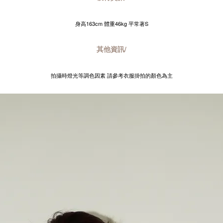
身高163cm 體重46kg 平常著S
其他資訊/
拍攝時燈光等調色因素 請參考衣服掛拍的顏色為主