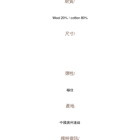
材質/
Wool 20% / cotton 80%
尺寸/
彈性/
極佳
產地
中國廣州連線
模特資訊/