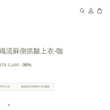
織流蘇側抓皺上衣-咖
NT$ 1,180
-35%
區單件65折
連線期全官網單件9折優惠
+