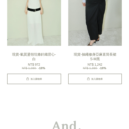
現貨-氣質盪領坑條針織背心-
現貨-抽繩修身亞麻直筒長裙
白
S-M黑
NT$ 972
NT$ 1,242
NT$ 1,080
-10%
NT$ 1,380
-10%
加入購物車
加入購物車