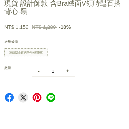
現貨 設計師款-含Bra絨面V領時髦百搭
背心-黑
NT$ 1,152
NT$ 1,280
-10%
適用優惠
連線期全官網單件9折優惠
數量
-
+