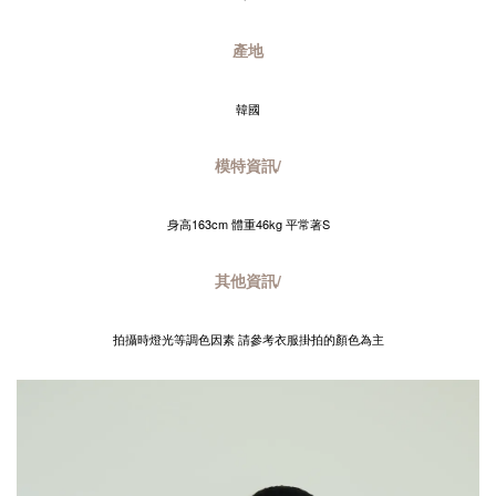
產地
韓國
模特資訊/
身高163cm 體重46kg 平常著S
其他資訊/
拍攝時燈光等調色因素 請參考衣服掛拍的顏色為主