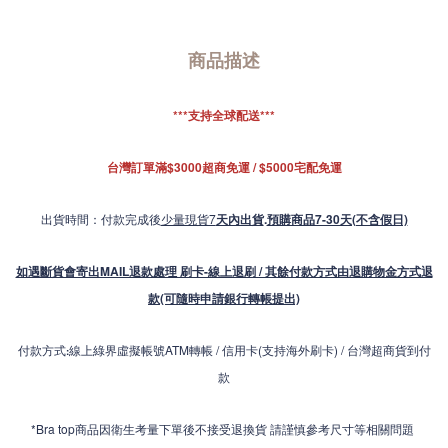
商品描述
***支持全球配送***
台灣訂單滿$3000超商免運 / $5000宅配免運
出貨時間：付款完成後
少量現貨7
天內出貨
.
預購商品7-30天(不含假日)
如遇斷貨會寄出MAIL退款處理 刷卡-線上退刷 / 其餘付款方式由退購物金方式退
款(可隨時申請銀行轉帳提出)
付款方式
線上綠界虛擬帳號ATM轉帳 / 信用卡(支持海外刷卡) / 台灣超商貨到付
:
款
*Bra top商品因衛生考量下單後不接受退換貨 請謹慎參考尺寸等相關問題