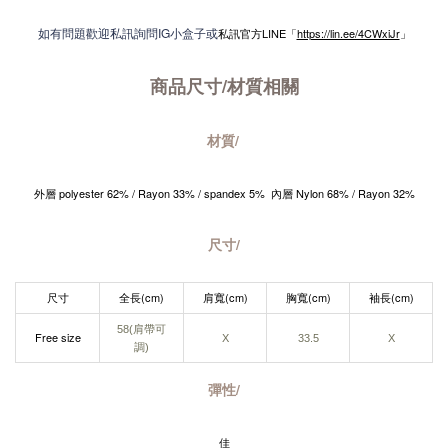
如有問題歡迎私訊詢問IG小盒子或
私訊官方LINE「
https://lin.ee/4CWxiJr
」
商品尺寸/材質
相關
材質/
外層 polyester 62% / Rayon 33% / spandex 5% 內層 Nylon 68% /
Rayon 32%
尺寸/
尺寸
全長(cm)
肩寬(cm)
胸寬(cm)
袖長(cm)
58(肩帶可
Free size
X
33.5
X
調)
彈性/
佳