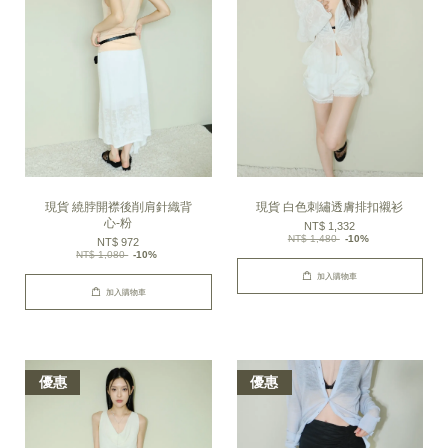
現貨 繞脖開襟後削肩針織背
現貨 白色刺繡透膚排扣襯衫
心-粉
NT$ 1,332
NT$ 1,480
-10%
NT$ 972
NT$ 1,080
-10%
加入購物車
加入購物車
優惠
優惠