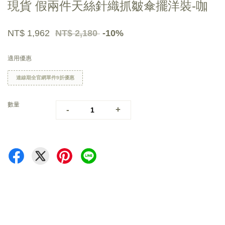
現貨 假兩件天絲針織抓皺傘擺洋裝-咖
NT$ 1,962
NT$ 2,180
-10%
適用優惠
連線期全官網單件9折優惠
數量
-
+