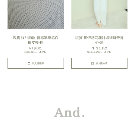
現貨 設計師款-質感單寧感百
現貨-度假感勾花針織細肩帶背
搭皮帶-棕
心-黑
NT$ 801
NT$ 1,152
NT$ 890
-10%
NT$ 1,280
-10%
加入購物車
加入購物車