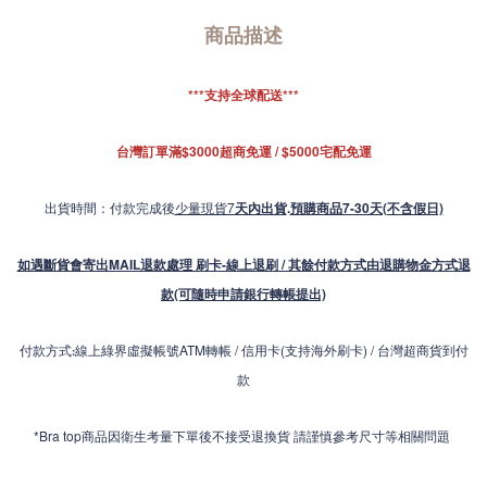
商品描述
***支持全球配送***
台灣訂單滿$3000超商免運 / $5000宅配免運
出貨時間：付款完成後
少量現貨7
天內出貨
.
預購商品7-30天(不含假日)
如遇斷貨會寄出MAIL退款處理 刷卡-線上退刷 / 其餘付款方式由退購物金方式退
款(可隨時申請銀行轉帳提出)
付款方式
線上綠界虛擬帳號ATM轉帳 / 信用卡(支持海外刷卡) / 台灣超商貨到付
:
款
*Bra top商品因衛生考量下單後不接受退換貨 請謹慎參考尺寸等相關問題