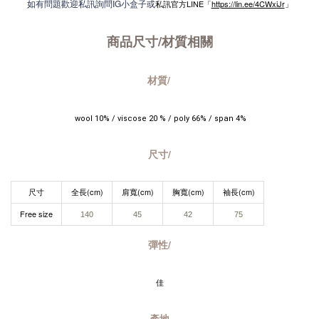
如有問題歡迎私訊詢問IG小盒子或
私訊官方LINE「
https://lin.ee/4CWxiJr
」
商品尺寸/材質
相關
材質/
 wool 10% / viscose 20 % / poly 66% / span 4%
尺寸/
尺寸
全長(cm)
肩寬(cm)
胸寬(cm)
袖長(cm)
Free size
140
45
42
75
彈性/
佳
產地