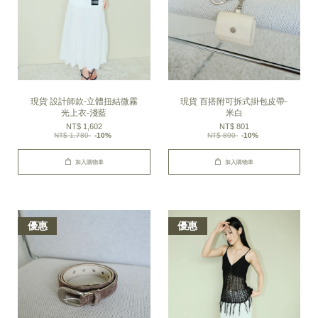
現貨 設計師款-立體扭結微霧
現貨 百搭附可拆式掛包皮帶-
光上衣-淺藍
米白
NT$ 1,602
NT$ 801
NT$ 1,780
-10%
NT$ 890
-10%
加入購物車
加入購物車
優惠
優惠