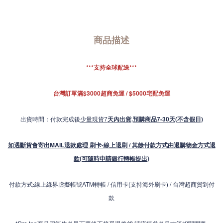
商品描述
***支持全球配送***
台灣訂單滿$3000超商免運 / $5000宅配免運
出貨時間：付款完成後
少量現貨7
天內出貨
.
預購商品7-30天(不含假日)
如遇斷貨會寄出MAIL退款處理 刷卡-線上退刷 / 其餘付款方式由退購物金方式退
款(可隨時申請銀行轉帳提出)
付款方式
線上綠界虛擬帳號ATM轉帳 / 信用卡(支持海外刷卡) / 台灣超商貨到付
:
款