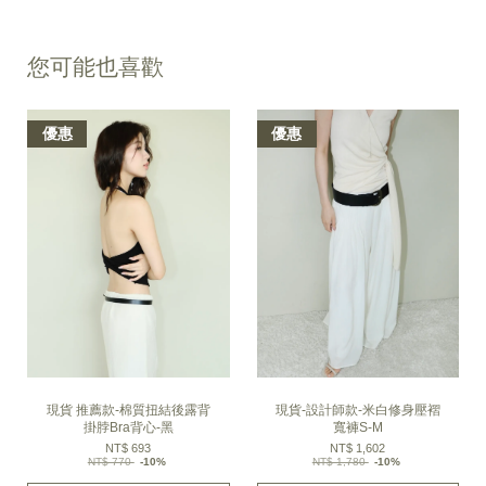
您可能也喜歡
優惠
優惠
現貨 推薦款-棉質扭結後露背
現貨-設計師款-米白修身壓褶
掛脖Bra背心-黑
寬褲S-M
NT$ 693
NT$ 1,602
NT$ 770
-10%
NT$ 1,780
-10%