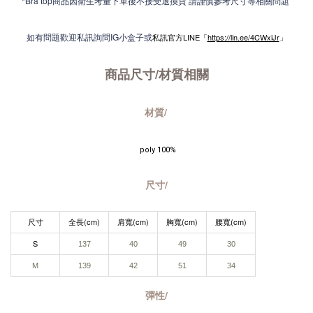
*Bra top商品因衛生考量下單後不接受退換貨 請謹慎參考尺寸等相關問題
如有問題歡迎私訊詢問IG小盒子或
私訊官方LINE「
https://lin.ee/4CWxiJr
」
商品尺寸/材質
相關
材質/
 poly 100%
尺寸/
尺寸
全長(cm)
肩寬(cm)
胸寬(cm)
腰寬(cm)
S
137
40
49
30
M
139
42
51
34
彈性/