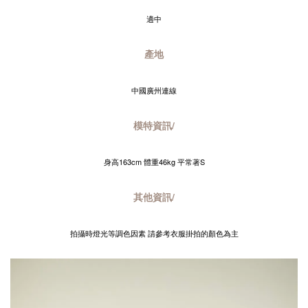
適中
產地
中國廣州連線
模特資訊/
身高163cm 體重46kg 平常著S
其他資訊/
拍攝時燈光等調色因素 請參考衣服掛拍的顏色為主