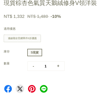
現貨棕杏色氣質天鵝絨修身V領洋裝
NT$ 1,332
NT$ 1,480
-10%
適用優惠
連線期全官網單件9折優惠
庫存
S現貨
數量
-
+