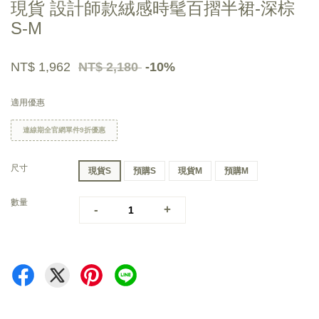
現貨 設計師款絨感時髦百摺半裙-深棕
S-M
NT$ 1,962
NT$ 2,180
-10%
適用優惠
連線期全官網單件9折優惠
尺寸
現貨S
預購S
現貨M
預購M
數量
-
+