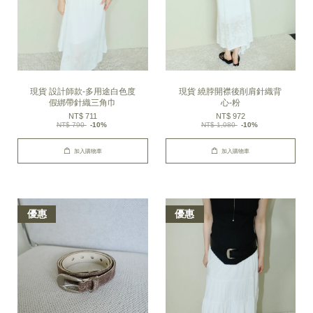
現貨 設計師款-多用途白色度
現貨 繞脖開襟後削肩針織背
假綁帶針織三角巾
心-粉
NT$ 711
NT$ 972
NT$ 790
-10%
NT$ 1,080
-10%
加入購物車
加入購物車
優惠
優惠