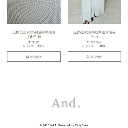
現貨 設計師款-質感單寧感百
現貨-法式百搭鬆緊腰傘擺長
搭皮帶-棕
裙-白
NT$ 801
NT$ 1,242
NT$ 890
-10%
NT$ 1,380
-10%
加入購物車
加入購物車
© 2026 Nd A. Powered by
EasyStore