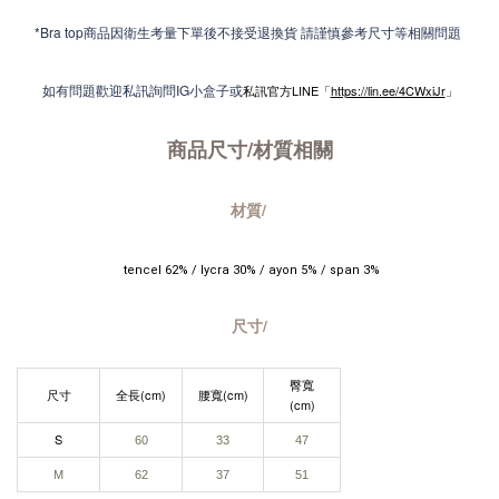
*Bra top商品因衛生考量下單後不接受退換貨 請謹慎參考尺寸等相關問題
如有問題歡迎私訊詢問IG小盒子或
私訊官方LINE「
https://lin.ee/4CWxiJr
」
商品尺寸/材質
相關
材質/
 tencel 62% / lycra 30% / ayon 5% / span 3%
尺寸/
臀寬
尺寸
全長(cm)
腰寬(cm)
(cm)
S​
60
33
47
M
62
37
51