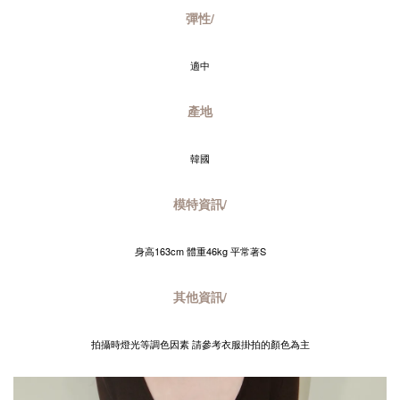
彈性/
適中
產地
韓國
模特資訊/
身高163cm 體重46kg 平常著S
其他資訊/
拍攝時燈光等調色因素 請參考衣服掛拍的顏色為主