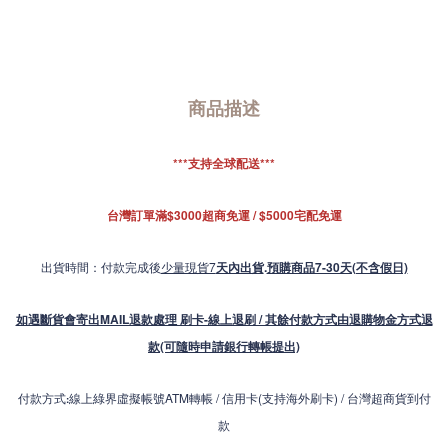
商品描述
***支持全球配送***
台灣訂單滿$3000超商免運 / $5000宅配免運
出貨時間：付款完成後
少量現貨7
天內出貨
.
預購商品7-30天(不含假日)
如遇斷貨會寄出MAIL退款處理 刷卡-線上退刷 / 其餘付款方式由退購物金方式退
款(可隨時申請銀行轉帳提出)
付款方式
線上綠界虛擬帳號ATM轉帳 / 信用卡(支持海外刷卡) / 台灣超商貨到付
:
款