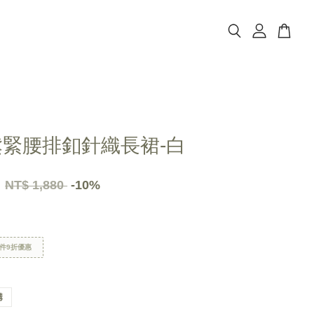
鬆緊腰排釦針織長裙-白
2
NT$ 1,880
-10%
件9折優惠
購