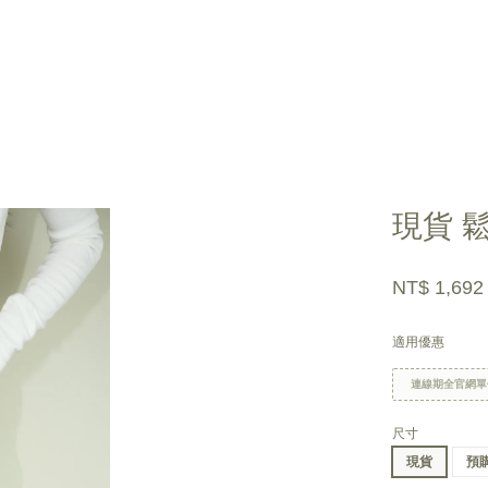
您的購物車目前還是空的。
現貨 
繼續購物
NT$ 1,69
適用優惠
連線期全官網單
尺寸
現貨
預