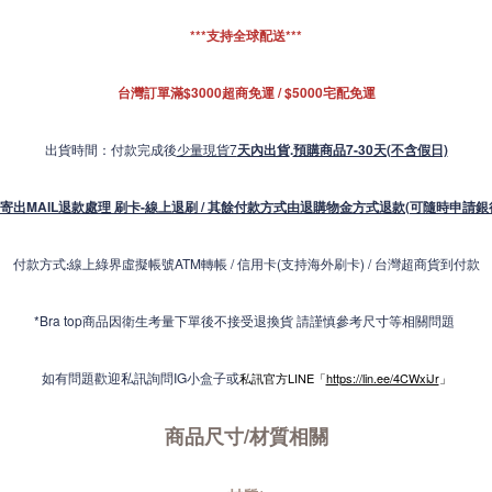
***支持全球配送***
台灣訂單滿$3000超商免運 / $5000宅配免運
出貨時間：付款完成後
少量現貨7
天內出貨
.
預購商品7-30天(不含假日)
寄出MAIL退款處理 刷卡-線上退刷 / 其餘付款方式由退購物金方式退款(可隨時申請銀
付款方式
線上綠界虛擬帳號ATM轉帳 / 信用卡(支持海外刷卡) / 台灣超商貨到付款
:
*Bra top商品因衛生考量下單後不接受退換貨 請謹慎參考尺寸等相關問題
如有問題歡迎私訊詢問IG小盒子或
私訊官方LINE「
https://lin.ee/4CWxiJr
」
商品尺寸/材質
相關