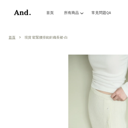
首頁
所有商品
常見問題QA
›
首頁
現貨 鬆緊腰排釦針織長裙-白