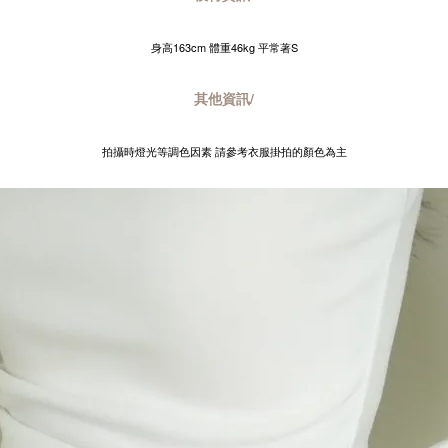
身高163cm 體重46kg 平常著S
其他資訊/
拍攝時燈光等調色因素 請參考衣服掛拍的顏色為主