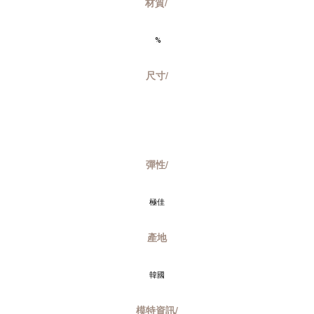
材質/
 %
尺寸/
彈性/
極佳
產地
韓國
模特資訊/