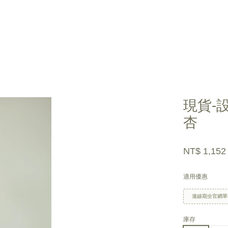
您的購物車目前還是空的。
現貨-
杏
繼續購物
NT$ 1,15
適用優惠
連線期全官網單
庫存