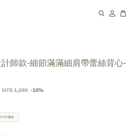
設計師款-細節滿滿細肩帶蕾絲背心-
2
NT$ 1,280
-10%
件9折優惠