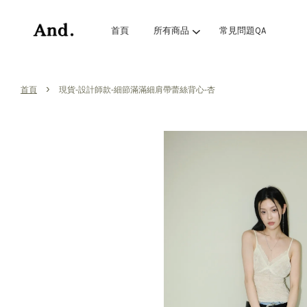
首頁
所有商品
常見問題QA
›
首頁
現貨-設計師款-細節滿滿細肩帶蕾絲背心-杏