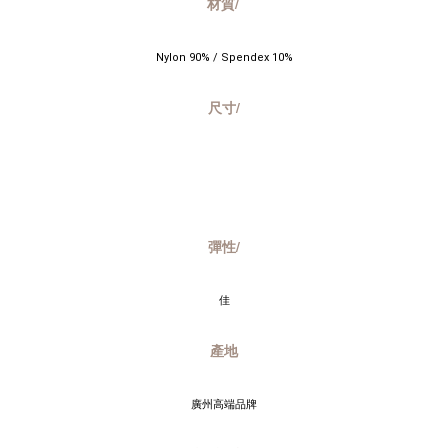
材質/
Nylon 90% / Spendex 10%
尺寸/
彈性/
佳
產地
廣州高端品牌