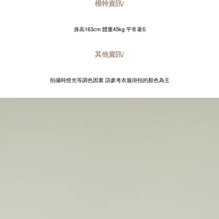
模特資訊/
身高163cm 體重45kg 平常著S
其他資訊/
拍攝時燈光等調色因素 請參考衣服掛拍的顏色為主