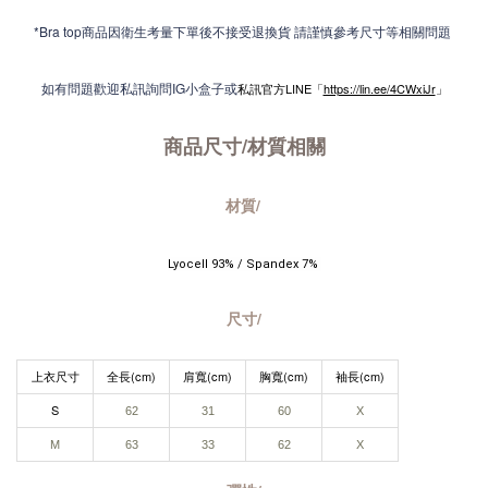
*Bra top商品因衛生考量下單後不接受退換貨 請謹慎參考尺寸等相關問題
如有問題歡迎私訊詢問IG小盒子或
私訊官方LINE「
https://lin.ee/4CWxiJr
」
商品尺寸/材質
相關
材質/
Lyocell 93% / Spandex 7% 
尺寸/
上衣尺寸
全長(cm)
肩寬(cm)
胸寬(cm)
袖長(cm)
S
62
31
60
X
M
63
33
62
X