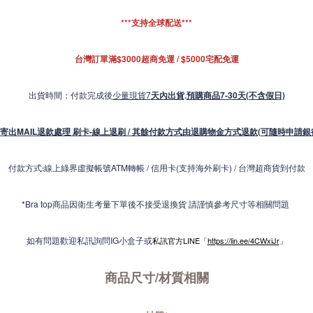
***支持全球配送***
台灣訂單滿$3000超商免運 / $5000宅配免運
出貨時間：付款完成後
少量現貨7
天內出貨
.
預購商品7-30天(不含假日)
寄出MAIL退款處理 刷卡-線上退刷 / 其餘付款方式由退購物金方式退款(可隨時申請銀
付款方式
線上綠界虛擬帳號ATM轉帳 / 信用卡(支持海外刷卡) / 台灣超商貨到付款
:
*Bra top商品因衛生考量下單後不接受退換貨 請謹慎參考尺寸等相關問題
如有問題歡迎私訊詢問IG小盒子或
私訊官方LINE「
https://lin.ee/4CWxiJr
」
商品尺寸/材質
相關