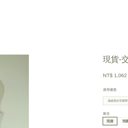
您的購物車目前還是空的。
現貨-
繼續購物
NT$ 1,06
適用優惠
連線期全官網單
庫存
現貨
預