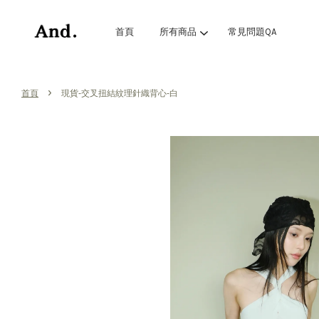
首頁
所有商品
常見問題QA
›
首頁
現貨-交叉扭結紋理針織背心-白