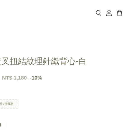
交叉扭結紋理針織背心-白
2
NT$ 1,180
-10%
件9折優惠
購