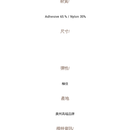
材質/
 Adhesive 65 % / Nylon 35%
尺寸/
彈性/
極佳
產地
廣州高端品牌
模特資訊/