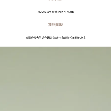
身高163cm 體重45kg 平常著S
其他資訊/
拍攝時燈光等調色因素 請參考衣服掛拍的顏色為主