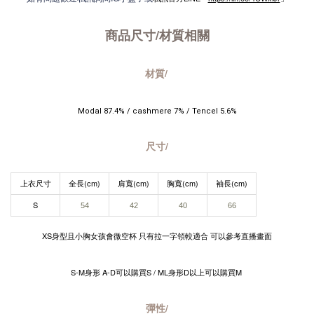
商品尺寸/材質
相關
材質/
Modal 87.4% / cashmere 7% / Tencel 5.6%
尺寸/
上衣尺寸
全長(cm)
肩寬(cm)
胸寬(cm)
袖長(cm)
S
54​
42​
40
66
XS身型且小胸女孩會微空杯 只有拉一字領較適合 可以參考直播畫面
S-M身形 A-D可以購買S / ML身形D以上可以購買M
彈性/