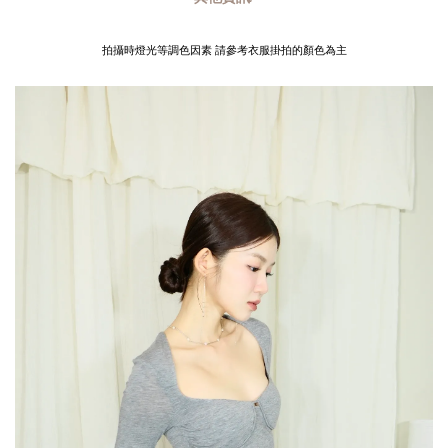
拍攝時燈光等調色因素 請參考衣服掛拍的顏色為主