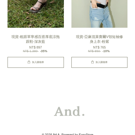
現貨-粗跟單寧感百搭厚底涼拖
現貨-亞麻混萊賽爾V領短袖修
跟鞋-深灰藍
身上衣-粉紫
NT$ 897
NT$ 765
NT$ 1,380
-35%
NT$ 850
-10%
加入購物車
加入購物車
© 2026 Nd A. Powered by
EasyStore