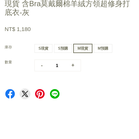
現貨 含Bra莫戴爾棉羊絨方領超修身打
底衣-灰
NT$ 1,180
庫存
S現貨
S預購
M現貨
M預購
數量
-
+