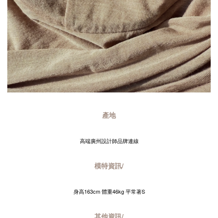
產地
高端廣州設計師品牌連線
模特資訊/
身高163cm 體重46kg 平常著S
其他資訊/