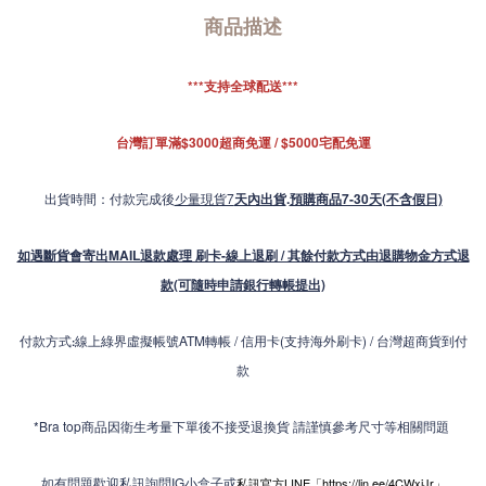
商品描述
***支持全球配送***
台灣訂單滿$3000超商免運 / $5000宅配免運
出貨時間：付款完成後
少量現貨7
天內出貨
.
預購商品7-30天(不含假日)
如遇斷貨會寄出MAIL退款處理 刷卡-線上退刷 / 其餘付款方式由退購物金方式退
款(可隨時申請銀行轉帳提出)
付款方式
線上綠界虛擬帳號ATM轉帳 / 信用卡(支持海外刷卡) / 台灣超商貨到付
:
款
*Bra top商品因衛生考量下單後不接受退換貨 請謹慎參考尺寸等相關問題
如有問題歡迎私訊詢問IG小盒子或
私訊官方LINE「
https://lin.ee/4CWxiJr
」