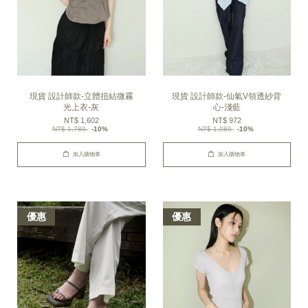
現貨 設計師款-立體扭結微霧
現貨 設計師款-仙氣V領透紗背
光上衣-灰
心-淺藍
NT$ 1,602
NT$ 972
NT$ 1,780
-10%
NT$ 1,080
-10%
加入購物車
加入購物車
優惠
優惠