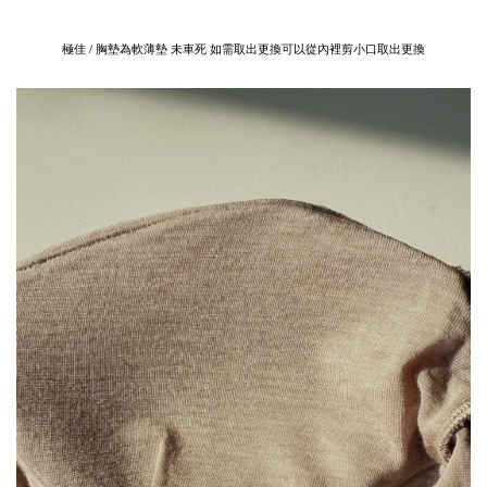
極佳 / 胸墊為軟薄墊 未車死 如需取出更換可以從內裡剪小口取出更換