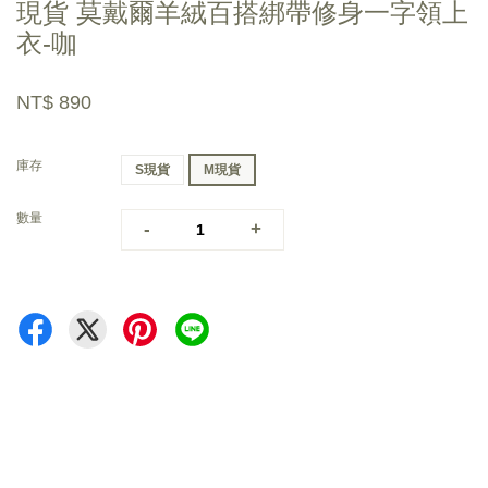
現貨 莫戴爾羊絨百搭綁帶修身一字領上
衣-咖
NT$ 890
庫存
S現貨
M現貨
數量
-
+