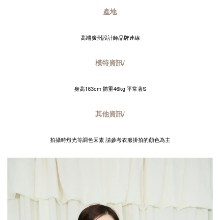
產地
高端廣州設計師品牌連線
模特資訊/
身高163cm 體重46kg 平常著S
其他資訊/
拍攝時燈光等調色因素 請參考衣服掛拍的顏色為主