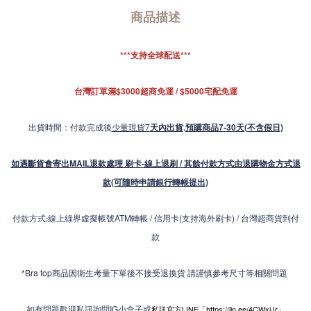
商品描述
***支持全球配送***
台灣訂單滿$3000超商免運 / $5000宅配免運
出貨時間：付款完成後
少量現貨7
天內出貨
.
預購商品7-30天(不含假日)
如遇斷貨會寄出MAIL退款處理 刷卡-線上退刷 / 其餘付款方式由退購物金方式退
款(可隨時申請銀行轉帳提出)
付款方式
線上綠界虛擬帳號ATM轉帳 / 信用卡(支持海外刷卡) / 台灣超商貨到付
:
款
*Bra top商品因衛生考量下單後不接受退換貨 請謹慎參考尺寸等相關問題
如有問題歡迎私訊詢問IG小盒子或
私訊官方LINE「
https://lin.ee/4CWxiJr
」