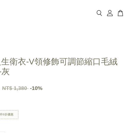
人生衛衣-V領修飾可調節縮口毛絨
-灰
2
NT$ 1,380
-10%
件9折優惠