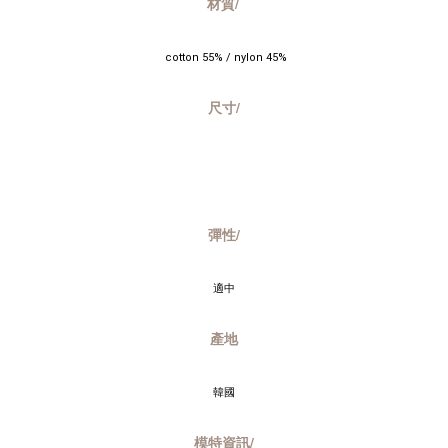
材質/
 cotton 55% / nylon 45%
尺寸/
彈性/
適中
產地
韓國
模特資訊/