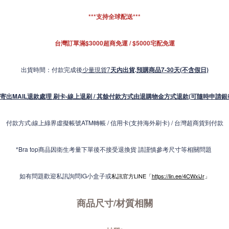
***支持全球配送***
台灣訂單滿$3000超商免運 / $5000宅配免運
出貨時間：付款完成後
少量現貨7
天內出貨
.
預購商品7-30天(不含假日)
寄出MAIL退款處理 刷卡-線上退刷 / 其餘付款方式由退購物金方式退款(可隨時申請銀
付款方式
線上綠界虛擬帳號ATM轉帳 / 信用卡(支持海外刷卡) / 台灣超商貨到付款
:
*Bra top商品因衛生考量下單後不接受退換貨 請謹慎參考尺寸等相關問題
如有問題歡迎私訊詢問IG小盒子或
私訊官方LINE「
https://lin.ee/4CWxiJr
」
商品尺寸/材質
相關