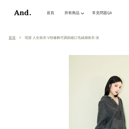
首頁
所有商品
常見問題QA
›
首頁
現貨 人生衛衣-V領修飾可調節縮口毛絨感衛衣-灰