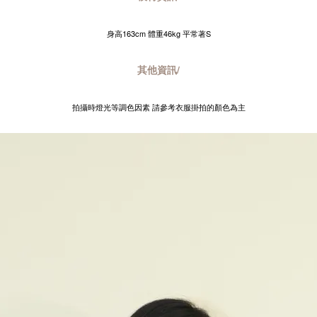
身高163cm 體重46kg 平常著S
其他資訊/
拍攝時燈光等調色因素 請參考衣服掛拍的顏色為主