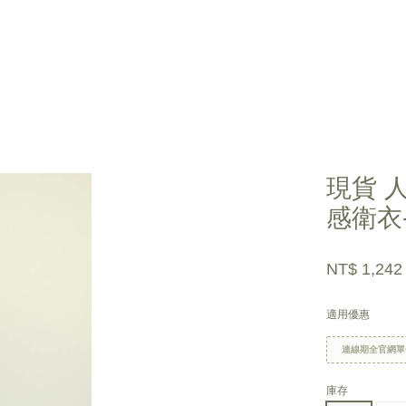
您的購物車目前還是空的。
現貨 
感衛衣
繼續購物
NT$ 1,24
適用優惠
連線期全官網單
庫存