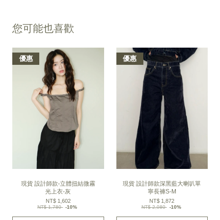
您可能也喜歡
優惠
優惠
現貨 設計師款-立體扭結微霧
現貨 設計師款深黑藍大喇叭單
光上衣-灰
寧長褲S-M
NT$ 1,602
NT$ 1,872
NT$ 1,780
-10%
NT$ 2,080
-10%