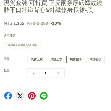
現貨套裝 可拆買 正反兩穿厚磅螺紋繞
脖平口針織背心&針織修身長裙-黑
NT$ 1,152
NT$ 1,280
-10%
適用優惠
連線期全官網單件9折優惠
庫存
現貨上衣
預購上衣
現貨裙子
預購裙子
數量
-
+