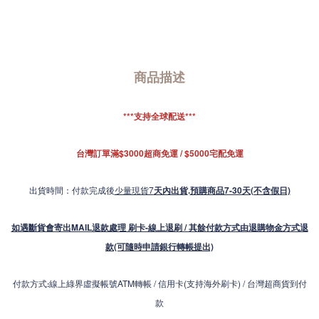
商品描述
***支持全球配送***
台灣訂單滿$3000超商免運 / $5000宅配免運
出貨時間：付款完成後
少量現貨7
天內出貨
.
預購商品7-30天(不含假日)
如遇斷貨會寄出MAIL退款處理 刷卡-線上退刷 / 其餘付款方式由退購物金方式退
款(可隨時申請銀行轉帳提出)
付款方式
線上綠界虛擬帳號ATM轉帳 / 信用卡(支持海外刷卡) / 台灣超商貨到付
:
款