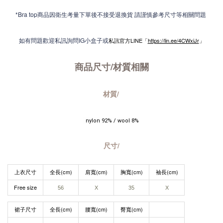
*Bra top商品因衛生考量下單後不接受退換貨 請謹慎參考尺寸等相關問題
如有問題歡迎私訊詢問IG小盒子或
私訊官方LINE「
https://lin.ee/4CWxiJr
」
商品尺寸/材質
相關
材質/
  nylon 92% / wool 8% 
尺寸/
上衣尺寸
全長(cm)
肩寬(cm)
胸寬(cm)
袖長(cm)
Free size
56
X
35
X
裙子尺寸
全長(cm)
腰寬(cm)
臀寬(cm)