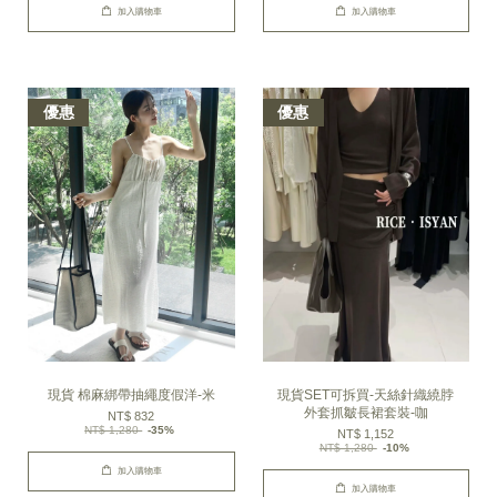
加入購物車
加入購物車
優惠
優惠
現貨 棉麻綁帶抽繩度假洋-米
現貨SET可拆買-天絲針織繞脖
外套抓皺長裙套裝-咖
NT$ 832
NT$ 1,280
-35%
NT$ 1,152
NT$ 1,280
-10%
加入購物車
加入購物車