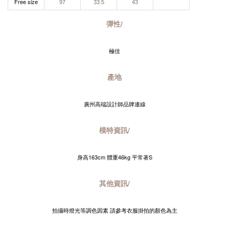
Free size
97
33.5
43
彈性/
極佳
產地
廣州高端設計師品牌連線
模特資訊/
身高163cm 體重46kg 平常著S
其他資訊/
拍攝時燈光等調色因素 請參考衣服掛拍的顏色為主