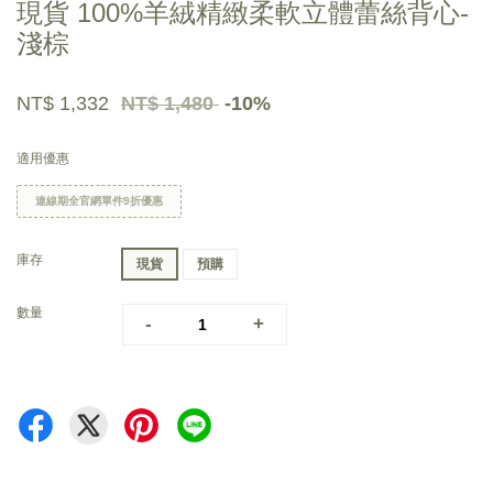
現貨 100%羊絨精緻柔軟立體蕾絲背心-
淺棕
NT$ 1,332
NT$ 1,480
-10%
適用優惠
連線期全官網單件9折優惠
庫存
現貨
預購
數量
-
+