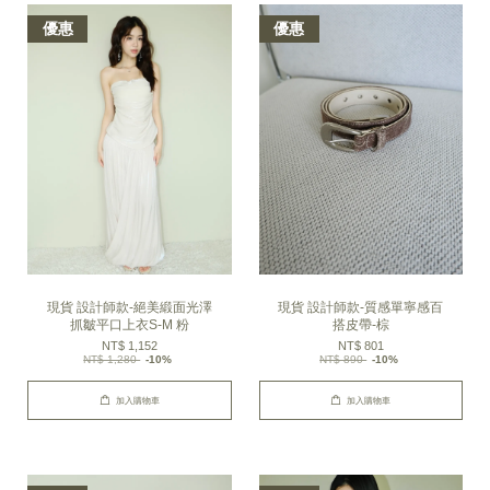
優惠
優惠
現貨 設計師款-絕美緞面光澤
現貨 設計師款-質感單寧感百
抓皺平口上衣S-M 粉
搭皮帶-棕
NT$ 1,152
NT$ 801
NT$ 1,280
-10%
NT$ 890
-10%
加入購物車
加入購物車