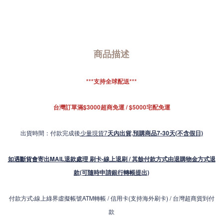
商品描述
***支持全球配送***
台灣訂單滿$3000超商免運 / $5000宅配免運
出貨時間：付款完成後
少量現貨7
天內出貨
.
預購商品7-30天(不含假日)
如遇斷貨會寄出MAIL退款處理 刷卡-線上退刷 / 其餘付款方式由退購物金方式退
款(可隨時申請銀行轉帳提出)
付款方式
線上綠界虛擬帳號ATM轉帳 / 信用卡(支持海外刷卡) / 台灣超商貨到付
:
款