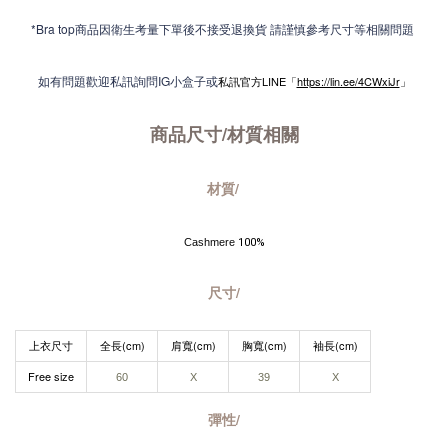
*Bra top商品因衛生考量下單後不接受退換貨 請謹慎參考尺寸等相關問題
如有問題歡迎私訊詢問IG小盒子或
私訊官方LINE「
https://lin.ee/4CWxiJr
」
商品尺寸/材質
相關
材質/
Cashmere
 100%
尺寸/
上衣尺寸
全長(cm)
肩寬(cm)
胸寬(cm)
袖長(cm)
Free size
60​
X
39
X
彈性/