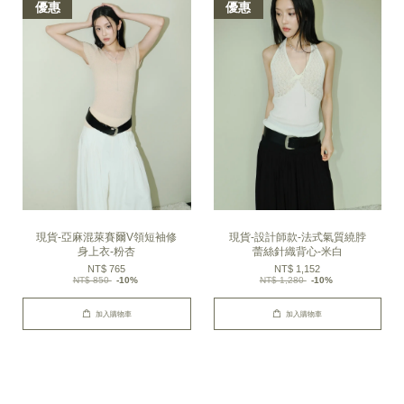
優惠
優惠
現貨-亞麻混萊賽爾V領短袖修
現貨-設計師款-法式氣質繞脖
身上衣-粉杏
蕾絲針織背心-米白
NT$ 765
NT$ 1,152
NT$ 850
-10%
NT$ 1,280
-10%
加入購物車
加入購物車