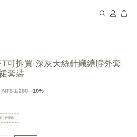
ET可拆買-深灰天絲針織繞脖外套
裙套裝
2
NT$ 1,280
-10%
件9折優惠