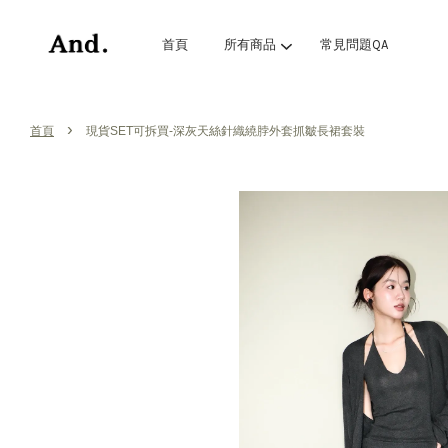
首頁
所有商品
常見問題QA
›
首頁
現貨SET可拆買-深灰天絲針織繞脖外套抓皺長裙套裝