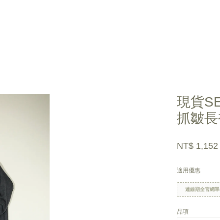
您的購物車目前還是空的。
現貨S
抓皺長
繼續購物
NT$ 1,15
適用優惠
連線期全官網單
品項