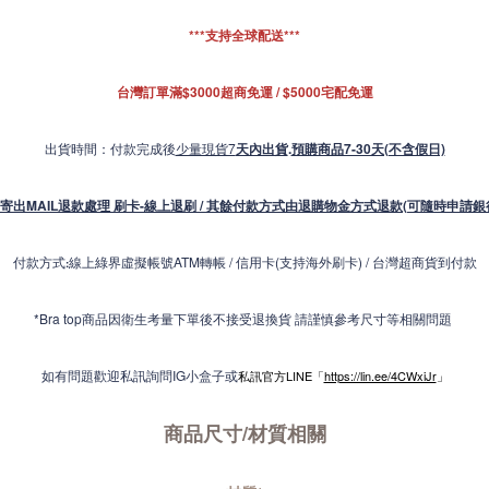
***支持全球配送***
台灣訂單滿$3000超商免運 / $5000宅配免運
出貨時間：付款完成後
少量現貨7
天內出貨
.
預購商品7-30天(不含假日)
寄出MAIL退款處理 刷卡-線上退刷 / 其餘付款方式由退購物金方式退款(可隨時申請銀
付款方式
線上綠界虛擬帳號ATM轉帳 / 信用卡(支持海外刷卡) / 台灣超商貨到付款
:
*Bra top商品因衛生考量下單後不接受退換貨 請謹慎參考尺寸等相關問題
如有問題歡迎私訊詢問IG小盒子或
私訊官方LINE「
https://lin.ee/4CWxiJr
」
商品尺寸/材質
相關