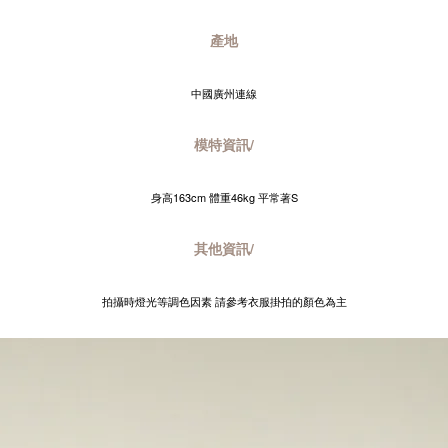
產地
中國廣州連線
模特資訊/
身高163cm 體重46kg 平常著S
其他資訊/
拍攝時燈光等調色因素 請參考衣服掛拍的顏色為主