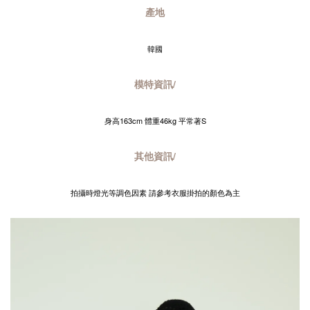
產地
韓國
模特資訊/
身高163cm 體重46kg 平常著S
其他資訊/
拍攝時燈光等調色因素 請參考衣服掛拍的顏色為主