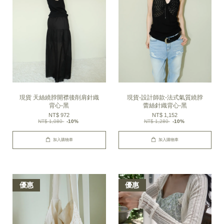
現貨 天絲繞脖開襟後削肩針織
現貨-設計師款-法式氣質繞脖
背心-黑
蕾絲針織背心-黑
NT$ 972
NT$ 1,152
NT$ 1,080
-10%
NT$ 1,280
-10%
加入購物車
加入購物車
優惠
優惠