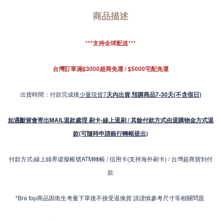
商品描述
***支持全球配送***
台灣訂單滿$3000超商免運 / $5000宅配免運
出貨時間：付款完成後
少量現貨7
天內出貨
.
預購商品7-30天(不含假日)
如遇斷貨會寄出MAIL退款處理 刷卡-線上退刷 / 其餘付款方式由退購物金方式退
款(可隨時申請銀行轉帳提出)
付款方式
線上綠界虛擬帳號ATM轉帳 / 信用卡(支持海外刷卡) / 台灣超商貨到付
:
款
*Bra top商品因衛生考量下單後不接受退換貨 請謹慎參考尺寸等相關問題