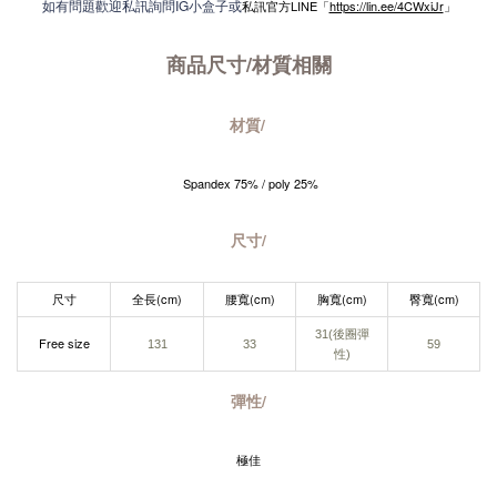
如有問題歡迎私訊詢問IG小盒子或
私訊官方LINE「
https://lin.ee/4CWxiJr
」
商品尺寸/材質
相關
材質/
Spandex 75% / poly 25%
尺寸/
尺寸
全長(cm)
腰寬(cm)
胸寬(cm)
臀寬(cm)
31(後圈彈
Free size
131
33
59
性)
彈性/
極佳