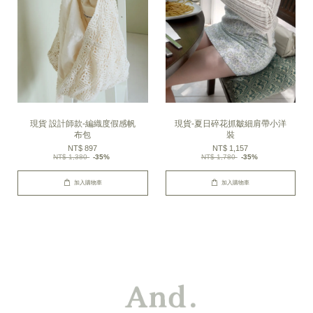
現貨 設計師款-編織度假感帆
現貨-夏日碎花抓皺細肩帶小洋
布包
裝
NT$ 897
NT$ 1,157
NT$ 1,380
-35%
NT$ 1,780
-35%
加入購物車
加入購物車