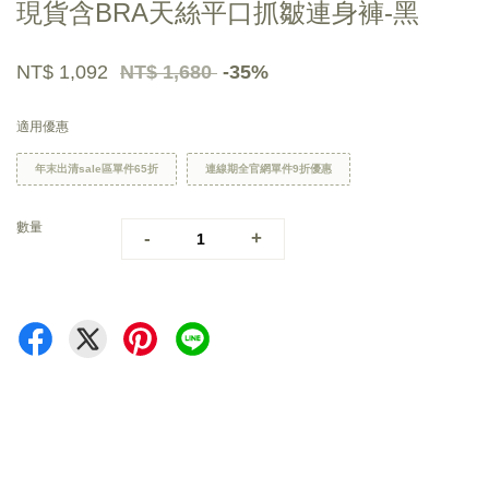
現貨含BRA天絲平口抓皺連身褲-黑
NT$ 1,092
NT$ 1,680
-35%
適用優惠
年末出清sale區單件65折
連線期全官網單件9折優惠
數量
-
+