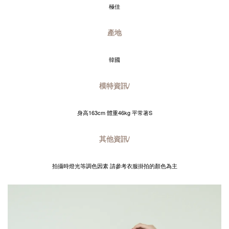
極佳
產地
韓國
模特資訊/
身高163cm 體重46kg 平常著S
其他資訊/
拍攝時燈光等調色因素 請參考衣服掛拍的顏色為主