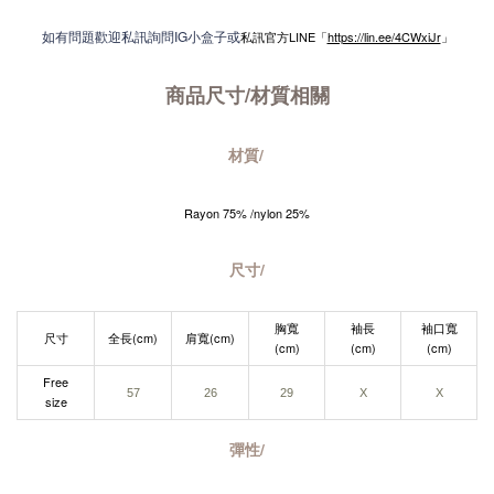
如有問題歡迎私訊詢問IG小盒子或
私訊官方LINE「
https://lin.ee/4CWxiJr
」
商品尺寸/材質
相關
材質/
Rayon 75
% /nylon 25%
尺寸/
胸寬
袖長
袖口寬
尺寸
全長(cm)
肩寬(cm)
(cm)
(cm)
(cm)
Free
57
26
29
X
X
size
彈性/