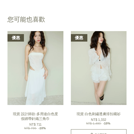
您可能也喜歡
優惠
優惠
現貨 設計師款-多用途白色度
現貨 白色刺繡透膚排扣襯衫
假綁帶針織三角巾
NT$ 1,332
NT$ 1,480
-10%
NT$ 711
NT$ 790
-10%