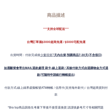
商品描述
***支持全球配送***
台灣訂單滿$3000超商免運 / $5000宅配免運
出貨時間：付款完成後
少量現貨7
天內出貨
.
預購商品7-30天(不含假日)
如遇斷貨會寄出MAIL退款處理 刷卡-線上退刷 / 其餘付款方式由退購物金方式退
款(可隨時申請銀行轉帳提出)
付款方式
線上綠界虛擬帳號ATM轉帳 / 信用卡(支持海外刷卡) / 台灣超商貨到付
:
款
*Bra top商品因衛生考量下單後不接受退換貨 請謹慎參考尺寸等相關問題