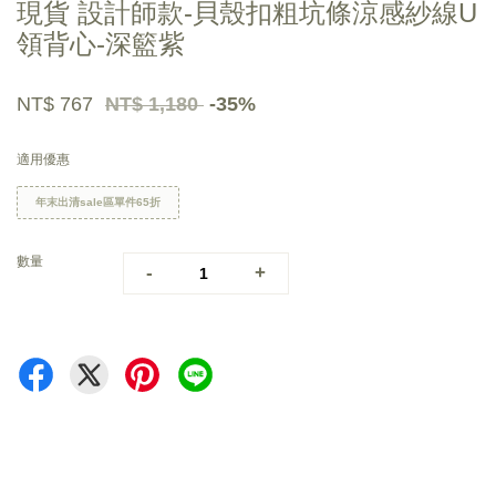
現貨 設計師款-貝殼扣粗坑條涼感紗線U
領背心-深籃紫
NT$ 767
NT$ 1,180
-35%
適用優惠
年末出清sale區單件65折
數量
-
+