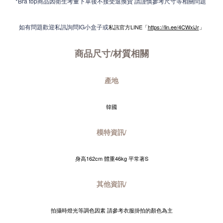
*Bra top商品因衛生考量下單後不接受退換貨 請謹慎參考尺寸等相關問題
如有問題歡迎私訊詢問IG小盒子或
私訊官方LINE「
https://lin.ee/4CWxiJr
」
商品尺寸/材質
相關
產地
韓國
模特資訊/
身高162cm 體重46kg 平常著S
其他資訊/
拍攝時燈光等調色因素 請參考衣服掛拍的顏色為主