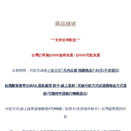
商品描述
***支持全球配送***
台灣訂單滿$3000超商免運 / $5000宅配免運
出貨時間：付款完成後
少量現貨7
天內出貨
.
預購商品7-30天(不含假日)
如遇斷貨會寄出MAIL退款處理 刷卡-線上退刷 / 其餘付款方式由退購物金方式退
款(可隨時申請銀行轉帳提出)
付款方式
線上綠界虛擬帳號ATM轉帳 / 信用卡(支持海外刷卡) / 台灣超商貨到付
:
款