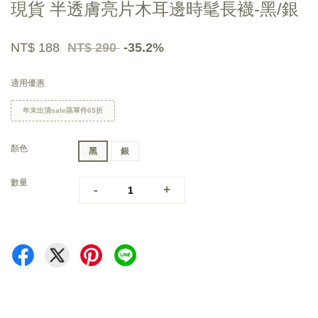
現貨 半透膚亮片木耳邊時髦長襪-黑/銀
NT$ 188
NT$ 290
-35.2%
適用優惠
年末出清sale區單件65折
顏色
黑
銀
數量
-
+