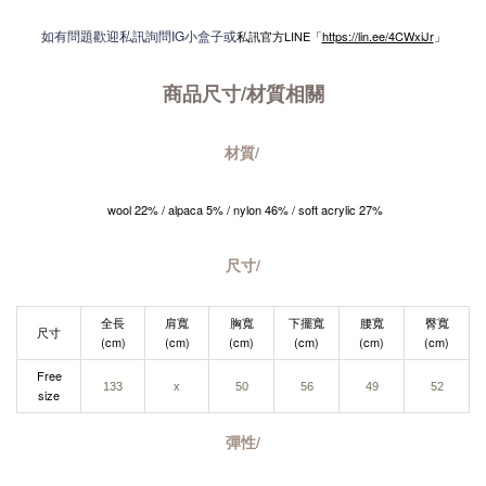
如有問題歡迎私訊詢問IG小盒子或
私訊官方LINE「
https://lin.ee/4CWxiJr
」
商品尺寸/材質
相關
材質/
wool 22
% / alpaca 5% / nylon 46% / soft acrylic 27%
尺寸/
全長
肩寬
胸寬
下擺寬
腰寬
臀寬
尺寸
(cm)
(cm)
(cm)
(cm)
(cm)
(cm)
Free
133
x
50
56
49
52
size
彈性/