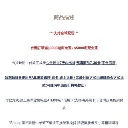
商品描述
***支持全球配送***
台灣訂單滿$3000超商免運 / $5000宅配免運
出貨時間：付款完成後
少量現貨7
天內出貨
.
預購商品7-30天(不含假日)
如遇斷貨會寄出MAIL退款處理 刷卡-線上退刷 / 其餘付款方式由退購物金方式退
款(可隨時申請銀行轉帳提出)
付款方式
線上綠界虛擬帳號ATM轉帳 / 信用卡(支持海外刷卡) / 台灣超商貨到付
:
款
*Bra top商品因衛生考量下單後不接受退換貨 請謹慎參考尺寸等相關問題