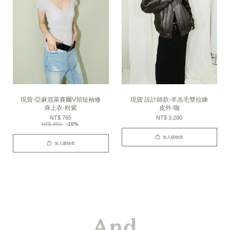
現貨-亞麻混萊賽爾V領短袖修
現貨 設計師款-羊羔毛雙拉鍊
身上衣-粉紫
皮外-咖
NT$ 765
NT$ 3,280
NT$ 850
-10%
加入購物車
加入購物車