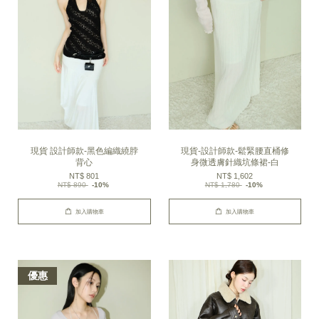
現貨 設計師款-黑色編織繞脖
現貨-設計師款-鬆緊腰直桶修
背心
身微透膚針織坑條裙-白
NT$ 801
NT$ 1,602
NT$ 890
-10%
NT$ 1,780
-10%
加入購物車
加入購物車
優惠