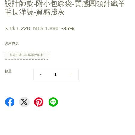
設計師款-附小包綁袋-質感圓領針織羊
毛長洋裝-質感淺灰
NT$ 1,228
NT$ 1,890
-35%
適用優惠
年末出清sale區單件65折
數量
-
+