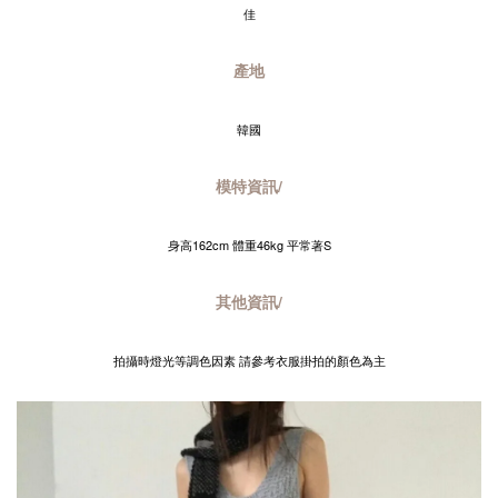
佳
產地
韓國
模特資訊/
身高162cm 體重46kg 平常著S
其他資訊/
拍攝時燈光等調色因素 請參考衣服掛拍的顏色為主