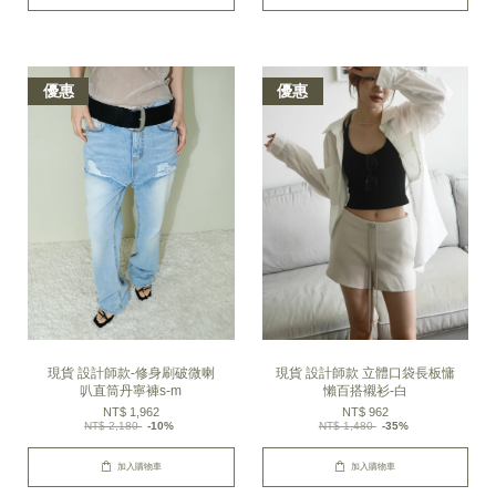
優惠
優惠
現貨 設計師款-修身刷破微喇
現貨 設計師款 立體口袋長板慵
叭直筒丹寧褲s-m
懶百搭襯衫-白
NT$ 1,962
NT$ 962
NT$ 2,180
-10%
NT$ 1,480
-35%
加入購物車
加入購物車