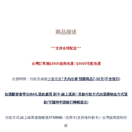
商品描述
***支持全球配送***
台灣訂單滿$3000超商免運 / $5000宅配免運
出貨時間：付款完成後
少量現貨7
天內出貨
.
預購商品7-30天(不含假日)
如遇斷貨會寄出MAIL退款處理 刷卡-線上退刷 / 其餘付款方式由退購物金方式退
款(可隨時申請銀行轉帳提出)
付款方式
線上綠界虛擬帳號ATM轉帳 / 信用卡(支持海外刷卡) / 台灣超商貨到付
:
款