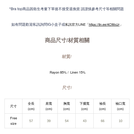
*Bra top商品因衛生考量下單後不接受退換貨 請謹慎參考尺寸等相關問題
如有問題歡迎私訊詢問IG小盒子或
私訊官方LINE「
https://lin.ee/4CWxiJr
」
商品尺寸/材質
相關
材質/
Rayon 85
% / Linen 15%
尺寸/
全長
肩寬
胸寬
下擺寬
袖長
袖口寬
尺寸
(cm)
(cm)
(cm)
(cm)
(cm)
(cm)
Free
57
39
54
43
66
10
size