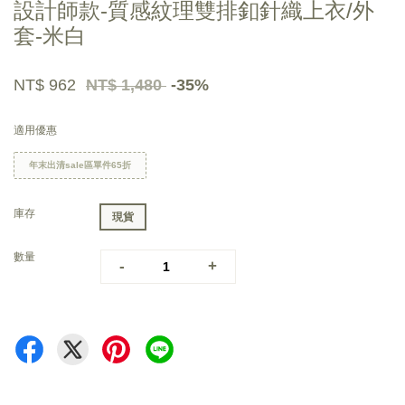
設計師款-質感紋理雙排釦針織上衣/外
套-米白
NT$ 962
NT$ 1,480
-35%
適用優惠
年末出清sale區單件65折
庫存
現貨
數量
-
+