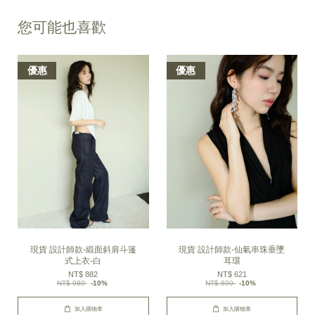
您可能也喜歡
優惠
優惠
現貨 設計師款-緞面斜肩斗篷
現貨 設計師款-仙氣串珠垂墜
式上衣-白
耳環
NT$ 882
NT$ 621
NT$ 980
-10%
NT$ 690
-10%
加入購物車
加入購物車