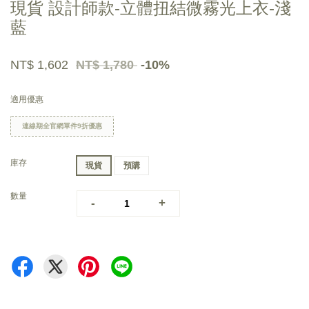
現貨 設計師款-立體扭結微霧光上衣-淺
藍
NT$ 1,602
NT$ 1,780
-10%
適用優惠
連線期全官網單件9折優惠
庫存
現貨
預購
數量
-
+