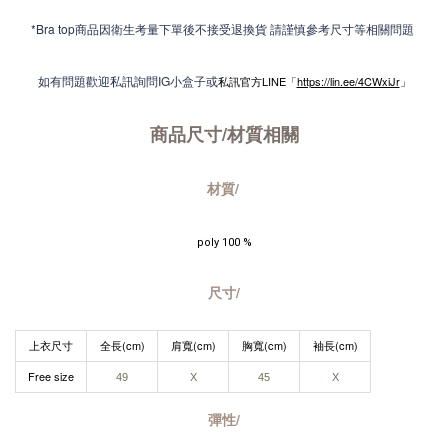
*Bra top商品因衛生考量下單後不接受退換貨 請謹慎參考尺寸等相關問題
如有問題歡迎私訊詢問IG小盒子或
私訊官方LINE「
https://lin.ee/4CWxiJr
」
商品尺寸/材質
相關
材質/
poly 100 %
尺寸/
上衣尺寸
全長(cm)
肩寬(cm)
胸寬(cm)
袖長(cm)
Free size
49
X
45
X
彈性/