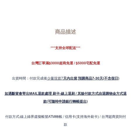
商品描述
***支持全球配送***
台灣訂單滿$3000超商免運 / $5000宅配免運
出貨時間：付款完成後
少量現貨7
天內出貨
.
預購商品7-30天(不含假日)
如遇斷貨會寄出MAIL退款處理 刷卡-線上退刷 / 其餘付款方式由退購物金方式退
款(可隨時申請銀行轉帳提出)
付款方式
線上綠界虛擬帳號ATM轉帳 / 信用卡(支持海外刷卡) / 台灣超商貨到付
:
款