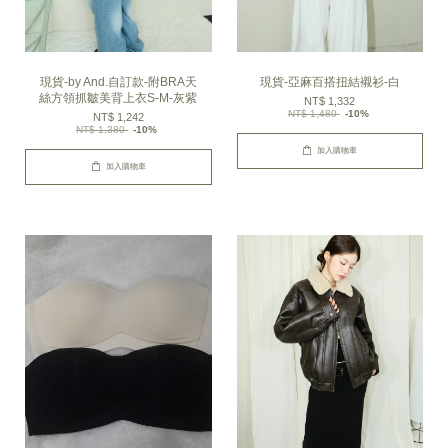
現貨-by And.自訂款-附BRA天
現貨-亞麻百搭扭結襯衫-白
絲方領抓皺美背上衣S-M-灰紫
NT$ 1,332
NT$ 1,480
-10%
NT$ 1,242
NT$ 1,380
-10%
加入購物車
加入購物車