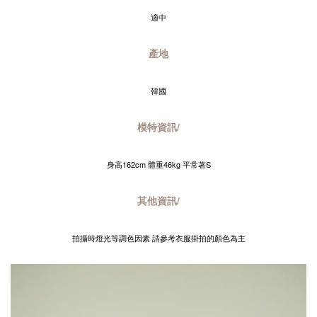
適中
產地
韓國
模特資訊/
身高162cm 體重46kg 平常著S
其他資訊/
拍攝時燈光等調色因素 請參考衣服掛拍的顏色為主