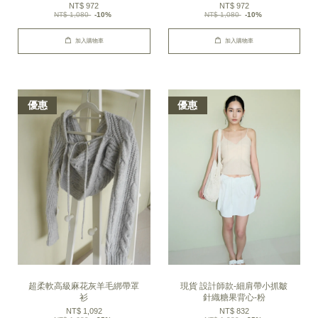
NT$ 972
NT$ 972
NT$ 1,080
-10%
NT$ 1,080
-10%
加入購物車
加入購物車
優惠
優惠
超柔軟高級麻花灰羊毛綁帶罩
現貨 設計師款-細肩帶小抓皺
衫
針織糖果背心-粉
NT$ 1,092
NT$ 832