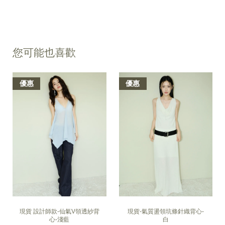
您可能也喜歡
優惠
優惠
現貨 設計師款-仙氣V領透紗背
現貨-氣質盪領坑條針織背心-
心-淺藍
白