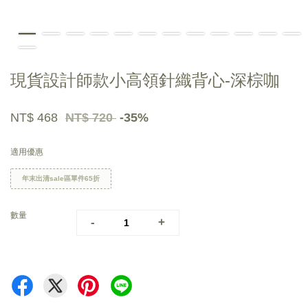
現貨設計師款小高領針織背心-深棕咖
NT$ 468
NT$ 720
-35%
適用優惠
年末出清sale區單件65折
數量
-
+