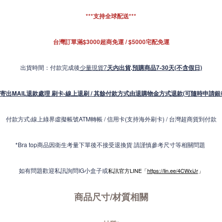
***支持全球配送***
台灣訂單滿$3000超商免運 / $5000宅配免運
出貨時間：付款完成後
少量現貨7
天內出貨
.
預購商品7-30天(不含假日)
寄出MAIL退款處理 刷卡-線上退刷 / 其餘付款方式由退購物金方式退款(可隨時申請銀
付款方式
線上綠界虛擬帳號ATM轉帳 / 信用卡(支持海外刷卡) / 台灣超商貨到付款
:
*Bra top商品因衛生考量下單後不接受退換貨 請謹慎參考尺寸等相關問題
如有問題歡迎私訊詢問IG小盒子或
私訊官方LINE「
https://lin.ee/4CWxiJr
」
商品尺寸/材質
相關