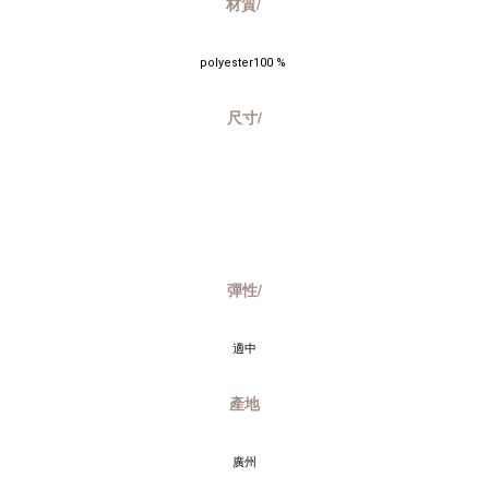
材質/
polyester100 % 
尺寸/
彈性/
適中
產地
廣州