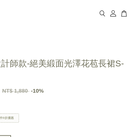
設計師款-絕美緞面光澤花苞長裙S-
2
NT$ 1,880
-10%
件9折優惠