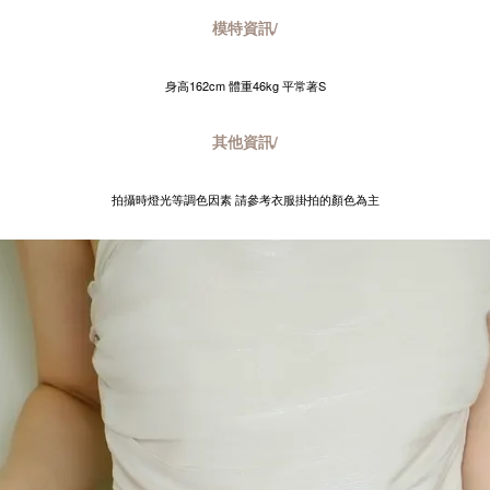
模特資訊/
身高162cm 體重46kg 平常著S
其他資訊/
拍攝時燈光等調色因素 請參考衣服掛拍的顏色為主