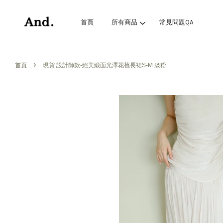
首頁
所有商品
常見問題QA
›
首頁
現貨 設計師款-絕美緞面光澤花苞長裙S-M 淡粉