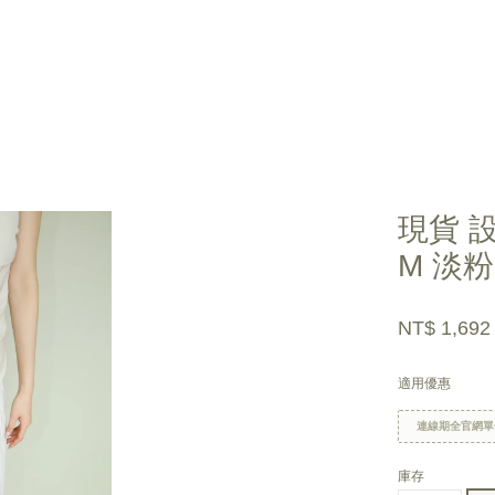
您的購物車目前還是空的。
現貨 
M 淡粉
繼續購物
NT$ 1,69
適用優惠
連線期全官網單
庫存