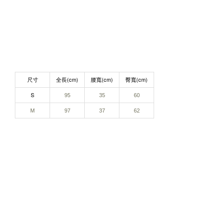
尺寸
全長(cm)
腰寬(cm)
臀​
寬(cm)
S
95
35
60
M
97
37
62