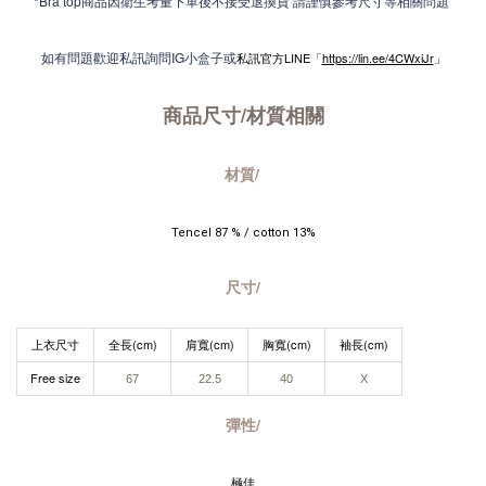
*Bra top商品因衛生考量下單後不接受退換貨 請謹慎參考尺寸等相關問題
如有問題歡迎私訊詢問IG小盒子或
私訊官方LINE「
https://lin.ee/4CWxiJr
」
商品尺寸/材質
相關
材質/
Tencel 87 % / cotton 13%
尺寸/
上衣尺寸
全長(cm)
肩寬(cm)
胸寬(cm)
袖長(cm)
Free size
67​
22.5​
40​
X
彈性/
極佳