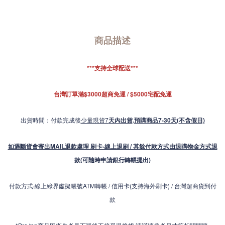
商品描述
***支持全球配送***
台灣訂單滿$3000超商免運 / $5000宅配免運
出貨時間：付款完成後
少量現貨7
天內出貨
.
預購商品7-30天(不含假日)
如遇斷貨會寄出MAIL退款處理 刷卡-線上退刷 / 其餘付款方式由退購物金方式退
款(可隨時申請銀行轉帳提出)
付款方式
線上綠界虛擬帳號ATM轉帳 / 信用卡(支持海外刷卡) / 台灣超商貨到付
:
款