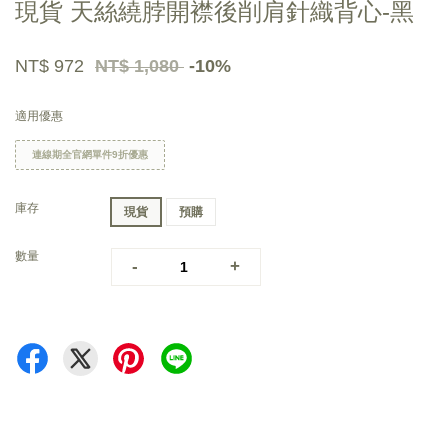
現貨 天絲繞脖開襟後削肩針織背心-黑
NT$ 972
NT$ 1,080
-10%
適用優惠
連線期全官網單件9折優惠
庫存
現貨
預購
數量
-
+