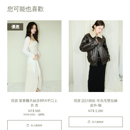
您可能也喜歡
優惠
現貨 萊賽爾天絲含BRA平口上
現貨 設計師款-羊羔毛雙拉鍊
衣 杏
皮外-咖
NT$ 585
NT$ 3,280
NT$ 650
-10%
加入購物車
加入購物車