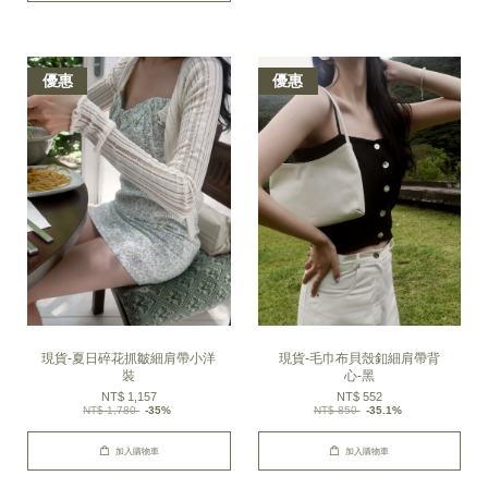
優惠
優惠
現貨-夏日碎花抓皺細肩帶小洋
現貨-毛巾布貝殼釦細肩帶背
裝
心-黑
NT$ 1,157
NT$ 552
NT$ 1,780
-35%
NT$ 850
-35.1%
加入購物車
加入購物車