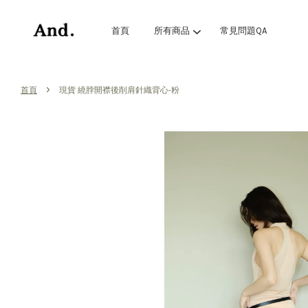
首頁
所有商品
常見問題QA
›
首頁
現貨 繞脖開襟後削肩針織背心-粉