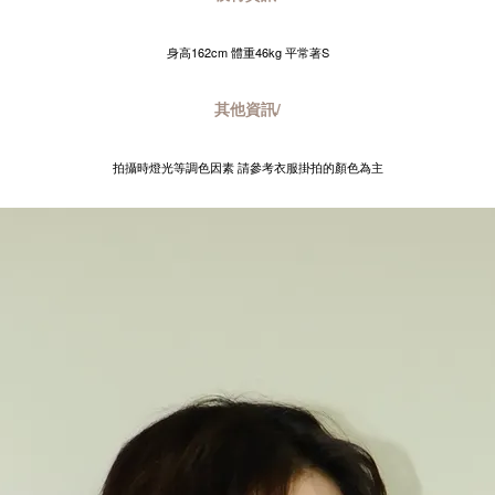
身高162cm 體重46kg 平常著S
其他資訊/
拍攝時燈光等調色因素 請參考衣服掛拍的顏色為主