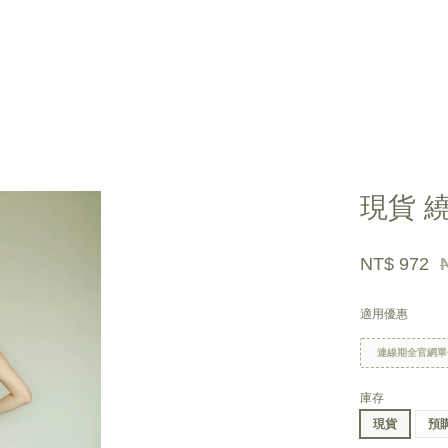
您的購物車目前還是空的。
現貨 
繼續購物
NT$ 972
適用優惠
連線期全官網單
庫存
現貨
預