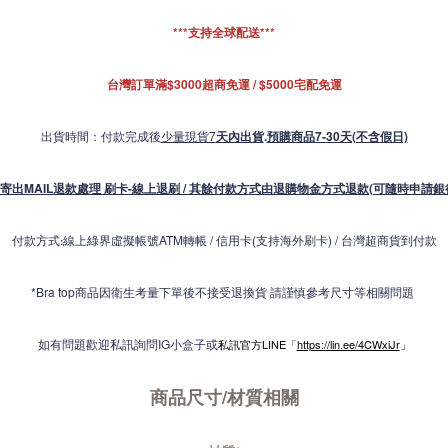
***支持全球配送***
台灣訂單滿$3000超商免運 / $5000宅配免運
出貨時間：付款完成後
少量現貨7
天內出貨
.
預購商品7-30天(不含假日)
寄出MAIL退款處理 刷卡-線上退刷 / 其餘付款方式由退購物金方式退款(可隨時申請銀
付款方式
線上綠界虛擬帳號ATM轉帳 / 信用卡(支持海外刷卡) / 台灣超商貨到付款
:
*Bra top商品因衛生考量下單後不接受退換貨 請謹慎參考尺寸等相關問題
如有問題歡迎私訊詢問IG小盒子或
私訊官方LINE「
https://lin.ee/4CWxiJr
」
商品尺寸/材質
相關