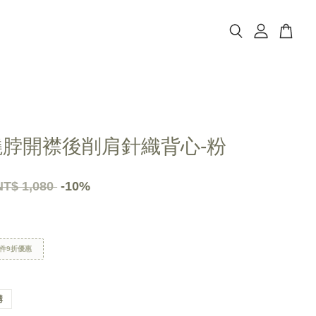
繞脖開襟後削肩針織背心-粉
NT$ 1,080
-10%
件9折優惠
購