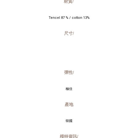
材質/
Tencel 87 % / cotton 13%
尺寸/
彈性/
極佳
產地
韓國
模特資訊/